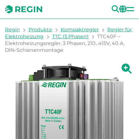
SUC
CH
You are here:
Regin
Produkte
Kompaktregler
Regler für
Elektroheizung
TTC (3 Phasen)
TTC40F –
Elektroheizungsregler, 3 Phasen, 210...415V, 40 A,
DIN-Schienenmontage
Zeige g
Ze
Dru