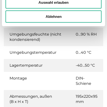
Elektroheizungsregler, 3 Phasen,
Auswahl erlauben
210...415V, 40 A, DIN-Schienenmontage
Ablehnen
Schutzart
IP20
Umgebungsfeuchte (nicht
0…90 % RH
kondensierend)
Umgebungstemperatur
0…40 °C
Lagertemperatur
-40…50 °C
Montage
DIN-
Schiene
Abmessungen, außen
195x220x95
(B x H x T)
mm