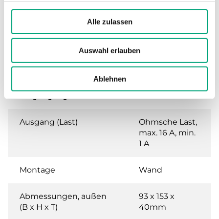
Umgebungsfeuchte
Max. 90% RH,
nicht
Alle zulassen
kondensierend
Auswahl erlauben
Impulsperiode
6/60/120 s -
einstellbar
Ablehnen
Eingangssignal
0...10 V
Ausgang (Last)
Ohmsche Last,
max. 16 A, min.
1 A
Montage
Wand
Abmessungen, außen
93 x 153 x
(B x H x T)
40mm