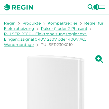
SUC
CH
You are here:
Regin
Produkte
Kompaktregler
Regler für
Elektroheizung
Pulser (1 oder 2-Phasen)
PULSER...X010 – Elektroheizungsregler ext.
Eingangssignal 0-10V, 230V oder 400V AC,
Wandmontage
PULSER230X010
Zeige g
Ze