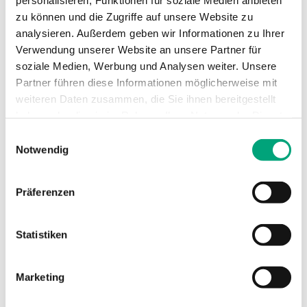
Technische Daten für PULSER...X010 –
zu können und die Zugriffe auf unsere Website zu
analysieren. Außerdem geben wir Informationen zu Ihrer
Elektroheizungsregler ext.
Verwendung unserer Website an unsere Partner für
Eingangssignal 0-10V, 230V oder 400V
soziale Medien, Werbung und Analysen weiter. Unsere
AC, Wandmontage
Partner führen diese Informationen möglicherweise mit
weiteren Daten zusammen, die Sie ihnen bereitgestellt
Versorgungsspannung
230 V AC bzw.
haben oder die sie im Rahmen Ihrer Nutzung der Dienste
400 V AC ± 10
gesammelt haben.
Einwilligungsauswahl
%, 50/60 Hz, 16
Notwendig
A, 1 oder 2
Phasen
Präferenzen
Schutzart
IP20
Statistiken
Umgebungstemperatur
0…30°C
Marketing
Lagertemperatur
-40...+50°C