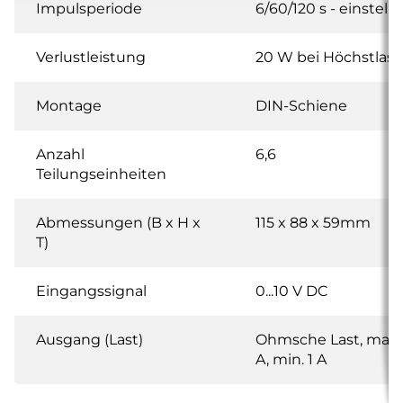
Impulsperiode
6/60/120 s - einstellb
Verlustleistung
20 W bei Höchstlast
Montage
DIN-Schiene
Anzahl
6,6
Teilungseinheiten
Abmessungen (B x H x
115 x 88 x 59mm
T)
Eingangssignal
0...10 V DC
Ausgang (Last)
Ohmsche Last, max. 
A, min. 1 A