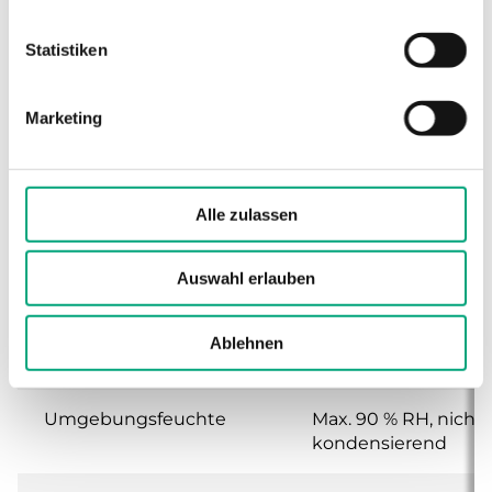
Statistiken
Versorgungsspannung
230 V AC bzw. 400 V
AC ± 10 %, 50/60 Hz, 
A, 1 oder 2 Phasen,
Marketing
automatische
Anpassung an die
Versorgungsspann
Alle zulassen
Schutzart
IP20
Auswahl erlauben
Umgebungstemperatur
0,,,40°C
Ablehnen
Lagertemperatur
-40…+50°C
Umgebungsfeuchte
Max. 90 % RH, nicht
kondensierend