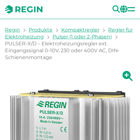
SUC
CH
You are here:
Regin
Produkte
Kompaktregler
Regler für
Elektroheizung
Pulser (1 oder 2-Phasen)
PULSER-X/D – Elektroheizungsregler ext.
Eingangssignal 0-10V, 230 oder 400V AC, DIN-
Schienenmontage
Zeige g
Ze
Dru