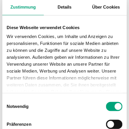
Zustimmung
Details
Über Cookies
Diese Webseite verwendet Cookies
PULSER-X/D
Wir verwenden Cookies, um Inhalte und Anzeigen zu
Elektroheizungsregler mit externer
personalisieren, Funktionen für soziale Medien anbieten
Ansteuerung (0...10 V DC)
zu können und die Zugriffe auf unsere Website zu
analysieren. Außerdem geben wir Informationen zu Ihrer
Verwendung unserer Website an unsere Partner für
soziale Medien, Werbung und Analysen weiter. Unsere
Partner führen diese Informationen möglicherweise mit
weiteren Daten zusammen, die Sie ihnen bereitgestellt
Technische Daten
haben oder die sie im Rahmen Ihrer Nutzung der Dienste
gesammelt haben.
Einwilligungsauswahl
Notwendig
Technische Daten für PULSER-X/D –
Elektroheizungsregler ext. Eingangssignal 
Präferenzen
10V, 230 oder 400V AC, DIN-Schienenmont