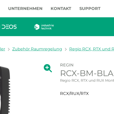
UNTERNEHMEN
KONTAKT
SUPPORT
ler
Zubehör Raumregelung
Regio RCX, RTX und 
REGIN
Zeige große Version des Bildes.
RCX-BM-BL
Zeige große Vers
Regio RCX, RTX und RUX Mon
RCX/RUX/RTX