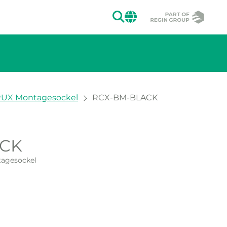
SUCHEN
CHANGE MAR
RUX Montagesockel
RCX-BM-BLACK
ACK
ion des Bildes.
tagesockel