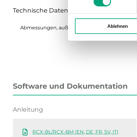
Technische Daten für Regio RCX, RTX u
Ablehnen
Abmessungen, außen (B x H x T)
Software und Dokumentation
Anleitung
RCX-BL/RCX-BM (EN, DE, FR, SV, IT)