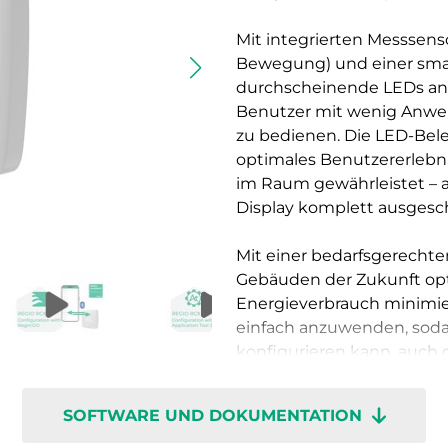
Mit integrierten Messsens
Bewegung) und einer smar
durchscheinende LEDs ange
Benutzer mit wenig Anwen
zu bedienen. Die LED-Bele
optimales Benutzererlebnis
im Raum gewährleistet – 
Display komplett ausgesc
Mit einer bedarfsgerecht
Gebäuden der Zukunft opt
Energieverbrauch minimier
einfach anzuwenden, sod
konfigurieren kann, auc
abnehmbaren Sockel mit 
installieren. Die Klemme
SOFTWARE UND DOKUMENTATION
Wartung zu vereinfachen.
können an einen Feldbus 