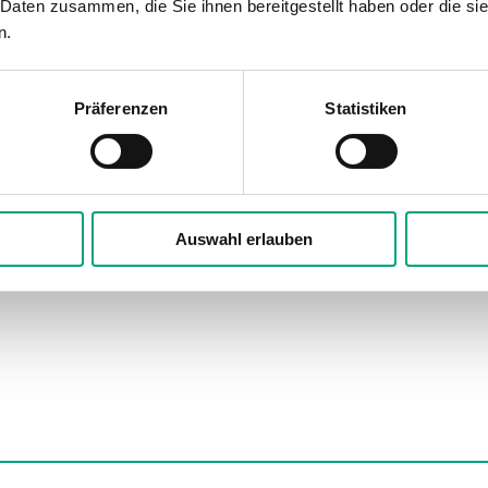
 Daten zusammen, die Sie ihnen bereitgestellt haben oder die s
n.
0–10 V, 2 mA, AO2 als CI verwe
0–10 V, Digitalausgang (gesamt
Präferenzen
Statistiken
2.1 mm²
Polycarbonat, PC
Auswahl erlauben