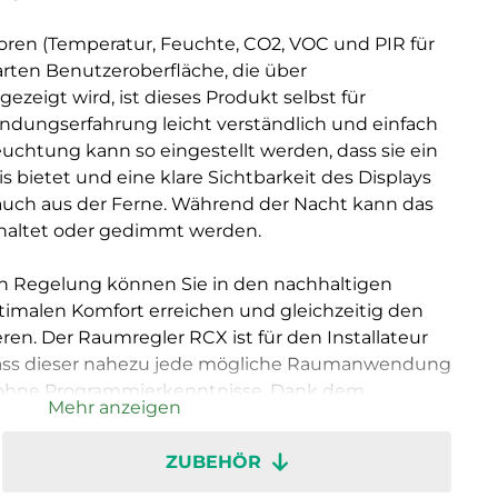
oren (Temperatur, Feuchte, CO2, VOC und PIR für
ten Benutzeroberfläche, die über
zeigt wird, ist dieses Produkt selbst für
dungserfahrung leicht verständlich und einfach
uchtung kann so eingestellt werden, dass sie ein
 bietet und eine klare Sichtbarkeit des Displays
auch aus der Ferne. Während der Nacht kann das
haltet oder gedimmt werden.
en Regelung können Sie in den nachhaltigen
imalen Komfort erreichen und gleichzeitig den
en. Der Raumregler RCX ist für den Installateur
ass dieser nahezu jede mögliche Raumanwendung
h ohne Programmierkenntnisse. Dank dem
Mehr anzeigen
Klemmen lässt er sich zudem problemlos
n sind abnehmbar, um die Messungen bei der
ZUBEHÖR
 Die Regler in verschiedenen Räumen und Zonen
angeschlossen werden, worüber dann eine