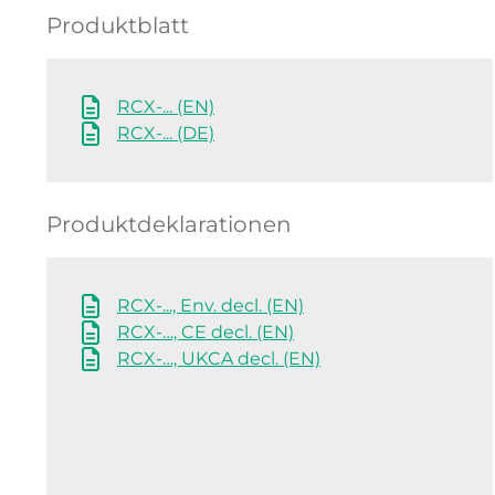
Produktblatt
RCX-... (EN)
RCX-... (DE)
Produktdeklarationen
RCX-..., Env. decl. (EN)
RCX-…, CE decl. (EN)
RCX-…, UKCA decl. (EN)