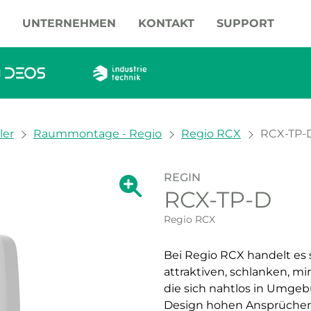
UNTERNEHMEN
KONTAKT
SUPPORT
ler
Raummontage - Regio
Regio RCX
RCX-TP-
REGIN
Zeige große Version des Bildes.
RCX-TP-D
Zeige große Vers
Regio RCX
Bei Regio RCX handelt es 
attraktiven, schlanken, m
die sich nahtlos in Umgeb
Design hohen Ansprüchen 