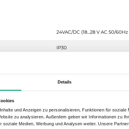
24VAC/DC (18...28 V AC 50/60Hz / 
IP30
0…90 % RH
0…50 °C
Details
-20…70 °C
Cookies
Wand (separate Anschlussplatt
nhalte und Anzeigen zu personalisieren, Funktionen für soziale
Website zu analysieren. Außerdem geben wir Informationen zu I
r soziale Medien, Werbung und Analysen weiter. Unsere Partner
0.115 kg