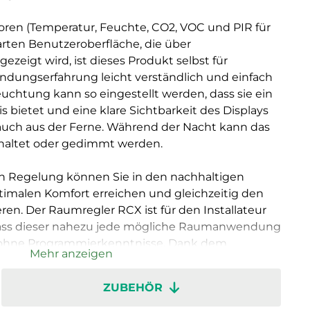
oren (Temperatur, Feuchte, CO2, VOC und PIR für
ten Benutzeroberfläche, die über
zeigt wird, ist dieses Produkt selbst für
dungserfahrung leicht verständlich und einfach
uchtung kann so eingestellt werden, dass sie ein
 bietet und eine klare Sichtbarkeit des Displays
auch aus der Ferne. Während der Nacht kann das
haltet oder gedimmt werden.
en Regelung können Sie in den nachhaltigen
imalen Komfort erreichen und gleichzeitig den
en. Der Raumregler RCX ist für den Installateur
ass dieser nahezu jede mögliche Raumanwendung
h ohne Programmierkenntnisse. Dank dem
Mehr anzeigen
Klemmen lässt er sich zudem problemlos
n sind abnehmbar, um die Messungen bei der
ZUBEHÖR
 Die Regler in verschiedenen Räumen und Zonen
angeschlossen werden, worüber dann eine