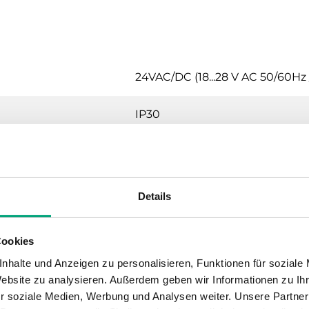
24VAC/DC (18...28 V AC 50/60Hz / 
IP30
0…90 % RH
0…50 °C
Details
-20…70 °C
Cookies
Wand (separate Anschlussplatt
nhalte und Anzeigen zu personalisieren, Funktionen für soziale
Website zu analysieren. Außerdem geben wir Informationen zu I
r soziale Medien, Werbung und Analysen weiter. Unsere Partner
0.115 kg