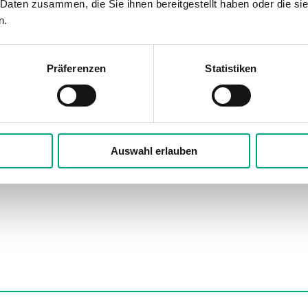
 Daten zusammen, die Sie ihnen bereitgestellt haben oder die s
n.
0–10 V, 2 mA, AO2 als CI verwe
0–10 V, Digitalausgang (gesamt
Präferenzen
Statistiken
2.1 mm²
Polycarbonat, PC
Auswahl erlauben