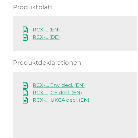
Produktblatt
RCX-... (EN)
RCX-... (DE)
Produktdeklarationen
RCX-..., Env. decl. (EN)
RCX-…, CE decl. (EN)
RCX-…, UKCA decl. (EN)