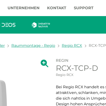
UNTERNEHMEN
KONTAKT
SUPPORT
ler
Raummontage - Regio
Regio RCX
RCX-TCP
REGIN
Zeige große Version des Bildes.
RCX-TCP-D
Zeige große Vers
Regio RCX
Bei Regio RCX handelt es 
attraktiven, schlanken, m
die sich nahtlos in Umgeb
Design hohen Ansprüchen 