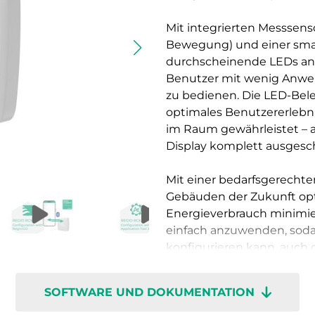
Mit integrierten Messsens
Bewegung) und einer smar
durchscheinende LEDs ange
Benutzer mit wenig Anwen
zu bedienen. Die LED-Bele
optimales Benutzererlebnis
im Raum gewährleistet – 
Display komplett ausgesc
Mit einer bedarfsgerecht
Gebäuden der Zukunft opt
Energieverbrauch minimier
einfach anzuwenden, sod
konfigurieren kann, auc
abnehmbaren Sockel mit 
installieren. Die Klemme
SOFTWARE UND DOKUMENTATION
Wartung zu vereinfachen.
können an einen Feldbus 