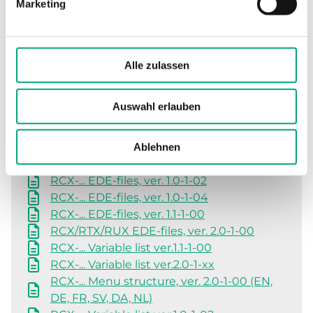
Marketing
DE, FR, SV, DA, NL)
RCX-... PICS (EN)
RCX-... Variable list ver.2.1-1-xx
RCX/RTX/RUX EDE-files, ver. 2.1-1-01
Alle zulassen
Version history - RCX/RUX/RTX
Auswahl erlauben
Frühere Versionen
Ablehnen
RCX-... EDE-files, ver. 1.0-1-02
RCX-... EDE-files, ver. 1.0-1-04
RCX-... EDE-files, ver. 1.1-1-00
RCX/RTX/RUX EDE-files, ver. 2.0-1-00
RCX-... Variable list ver.1.1-1-00
RCX-... Variable list ver.2.0-1-xx
RCX-... Menu structure, ver. 2.0-1-00 (EN,
DE, FR, SV, DA, NL)