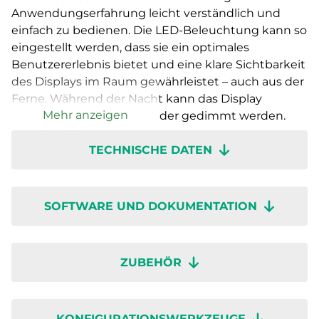
Anwendungserfahrung leicht verständlich und
einfach zu bedienen. Die LED-Beleuchtung kann so
eingestellt werden, dass sie ein optimales
Benutzererlebnis bietet und eine klare Sichtbarkeit
des Displays im Raum gewährleistet – auch aus der
Ferne. Während der Nacht kann das Display
Mehr anzeigen
komplett ausgeschaltet oder gedimmt werden.
TECHNISCHE DATEN
Mit einer bedarfsgerechten Regelung können Sie
in den nachhaltigen Gebäuden der Zukunft
optimalen Komfort erreichen und gleichzeitig den
Energieverbrauch minimieren. Der Raumregler
SOFTWARE UND DOKUMENTATION
RCX ist für den Installateur einfach anzuwenden,
sodass dieser nahezu jede mögliche
Raumanwendung konfigurieren kann, auch ohne
ZUBEHÖR
Programmierkenntnisse. Dank dem abnehmbaren
Sockel mit Klemmen lässt er sich zudem
problemlos installieren. Die Klemmen sind
KONFIGURATIONSWERKZEUGE