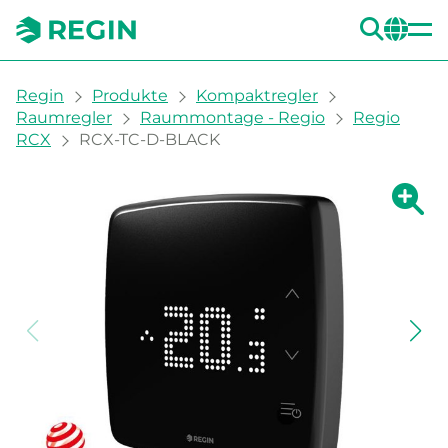
SUC
CH
You are here:
Regin
Produkte
Kompaktregler
Raumregler
Raummontage - Regio
Regio
RCX
RCX-TC-D-BLACK
Zeige g
Ze