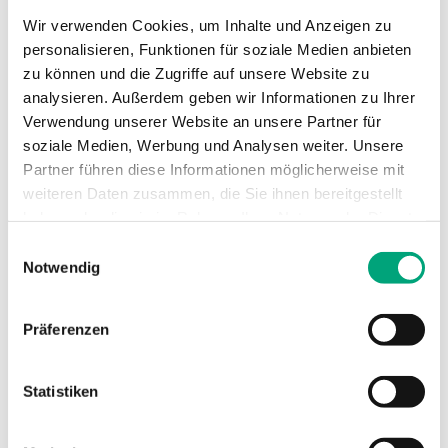
Wir verwenden Cookies, um Inhalte und Anzeigen zu
Benutzerhandbuch
personalisieren, Funktionen für soziale Medien anbieten
zu können und die Zugriffe auf unsere Website zu
RCX-... (EN)
analysieren. Außerdem geben wir Informationen zu Ihrer
RCX-... (DE)
Verwendung unserer Website an unsere Partner für
soziale Medien, Werbung und Analysen weiter. Unsere
Partner führen diese Informationen möglicherweise mit
Produktdeklarationen
weiteren Daten zusammen, die Sie ihnen bereitgestellt
haben oder die sie im Rahmen Ihrer Nutzung der Dienste
gesammelt haben.
Einwilligungsauswahl
RCX-..., Env. decl. (EN)
Notwendig
RCX-…, CE decl. (EN)
RCX-…, UKCA decl. (EN)
Präferenzen
Andere Dokumentation
Statistiken
RCX-... Menu structure, ver. 2.1-1-01 (EN,