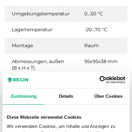
Umgebungstemperatur
0…50 °C
Lagertemperatur
-20…70 °C
Montage
Raum
Abmessungen, außen
95x95x38 mm
(B x H x T)
Gewicht, inkl.
0.11 kg
Verpackung
Zustimmung
Details
Über Cookies
Analogeingänge (AI)
PT1000,
0...50°C, 0...10 V
Diese Webseite verwendet Cookies
Wir verwenden Cookies, um Inhalte und Anzeigen zu
Kondensationseingänge
Digital input