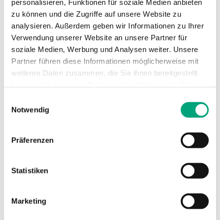
personalisieren, Funktionen für soziale Medien anbieten
(CI)
for
zu können und die Zugriffe auf unsere Website zu
condensation
analysieren. Außerdem geben wir Informationen zu Ihrer
detector KG-
A/1
Verwendung unserer Website an unsere Partner für
soziale Medien, Werbung und Analysen weiter. Unsere
Partner führen diese Informationen möglicherweise mit
Universalausgänge (UO)
DO 24 V AC/1A,
weiteren Daten zusammen, die Sie ihnen bereitgestellt
AO 0...10 V/5mA
haben oder die sie im Rahmen Ihrer Nutzung der Dienste
gesammelt haben.
Einwilligungsauswahl
Genauigkeit,
±0.5 °K @
Notwendig
Temperatur 1
15...30 °C
Material, Gehäuse
Polycarbonate,
Präferenzen
PC
Statistiken
Marketing