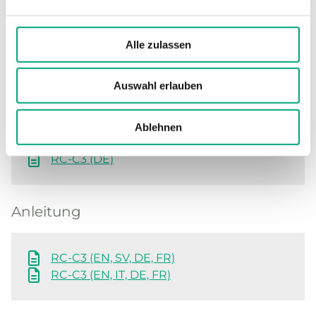
Software und Dokumentation
Alle zulassen
Auswahl erlauben
Produktblatt
Ablehnen
RC-C3 (EN)
RC-C3 (DE)
Anleitung
RC-C3 (EN, SV, DE, FR)
RC-C3 (EN, IT, DE, FR)