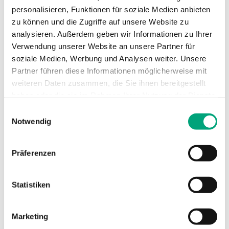
Kondensationseingänge
Digital input
personalisieren, Funktionen für soziale Medien anbieten
(CI)
for
zu können und die Zugriffe auf unsere Website zu
condensation
analysieren. Außerdem geben wir Informationen zu Ihrer
detector KG-
Verwendung unserer Website an unsere Partner für
A/1
soziale Medien, Werbung und Analysen weiter. Unsere
Partner führen diese Informationen möglicherweise mit
Universalausgänge (UO)
DO 24 V AC/1A,
weiteren Daten zusammen, die Sie ihnen bereitgestellt
AO 0...10 V/5mA
haben oder die sie im Rahmen Ihrer Nutzung der Dienste
gesammelt haben.
Einwilligungsauswahl
Genauigkeit,
±0.5 °K @
Notwendig
Temperatur 1
15...30 °C
Präferenzen
Material, Gehäuse
Polycarbonat,
PC
Statistiken
Marketing