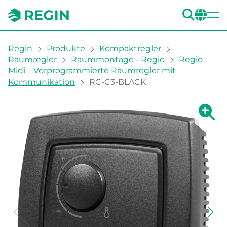
SUC
CH
You are here:
Regin
Produkte
Kompaktregler
Raumregler
Raummontage - Regio
Regio
Midi – Vorprogrammierte Raumregler mit
Kommunikation
RC-C3-BLACK
Zeige g
Ze