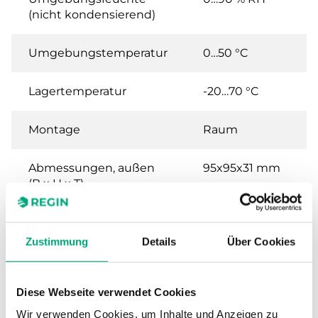
(nicht kondensierend)
Umgebungstemperatur
0…50 °C
Lagertemperatur
-20…70 °C
Montage
Raum
Abmessungen, außen
95x95x31 mm
(B x H x T)
Gewicht, inkl.
0.11 kg
Verpackung
Zustimmung
Details
Über Cookies
Analogeingänge (AI)
PT1000,
0...50°C, 0...10 V
Diese Webseite verwendet Cookies
Wir verwenden Cookies, um Inhalte und Anzeigen zu