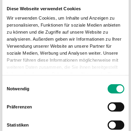
Thermisch/Dreipunkt
Diese Webseite verwendet Cookies
Wir verwenden Cookies, um Inhalte und Anzeigen zu
Ausgänge 0...10 V
Nein
personalisieren, Funktionen für soziale Medien anbieten
zu können und die Zugriffe auf unsere Website zu
analysieren. Außerdem geben wir Informationen zu Ihrer
Verwendung unserer Website an unsere Partner für
Technische Daten für Regio
soziale Medien, Werbung und Analysen weiter. Unsere
RCF(M)-230(C)D – Fan-Coil-Regler mit 2-
Partner führen diese Informationen möglicherweise mit
Punkt-Ausgängen
weiteren Daten zusammen, die Sie ihnen bereitgestellt
haben oder die sie im Rahmen Ihrer Nutzung der Dienste
Versorgungsspannung
230VAC
gesammelt haben.
Einwilligungsauswahl
(207...253 V AC
Notwendig
50/60Hz / ), 3.0
VA
Präferenzen
Schutzart
IP20
Statistiken
Umgebungsfeuchte
0…90 % RH