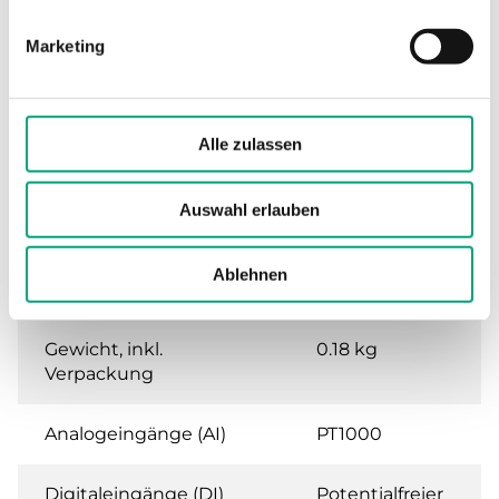
(nicht kondensierend)
Marketing
Umgebungstemperatur
0…50 °C
Lagertemperatur
-20…70 °C
Alle zulassen
Montage
Raum
Auswahl erlauben
Abmessungen, außen
102x120x29
Ablehnen
(B x H x T)
mm
Gewicht, inkl.
0.18 kg
Verpackung
Analogeingänge (AI)
PT1000
Digitaleingänge (DI)
Potentialfreier