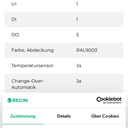
UI
1
DI
1
DO
5
Farbe, Abdeckung
RAL9003
Temperatursensor
Ja
Change-Over-
Ja
Automatik
Ausgänge für Auf/Zu-
Ja
Ventile
Zustimmung
Details
Über Cookies
Ausgänge
Nein