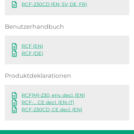
RCF-230CD (EN, SV, DE, FR)
Benutzerhandbuch
RCF (EN)
RCF (DE)
Produktdeklarationen
RCF(M)-230, env. decl. (EN)
RCF-… CE decl. (EN-IT)
RCF-230CD, CE decl. (EN)