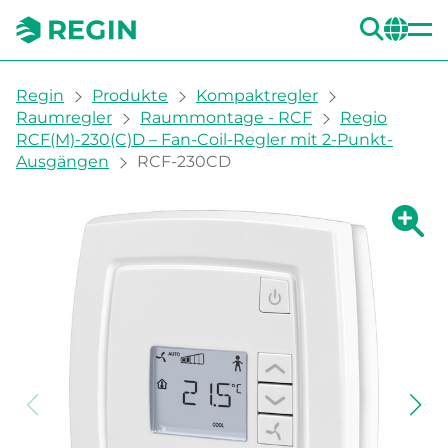
SUC
CH
You are here:
Regin
Produkte
Kompaktregler
Raumregler
Raummontage - RCF
Regio
RCF(M)-230(C)D – Fan-Coil-Regler mit 2-Punkt-
Ausgängen
RCF-230CD
Zeige g
Ze