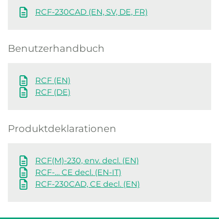
RCF-230CAD (EN, SV, DE, FR)
Benutzerhandbuch
RCF (EN)
RCF (DE)
Produktdeklarationen
RCF(M)-230, env. decl. (EN)
RCF-… CE decl. (EN-IT)
RCF-230CAD, CE decl. (EN)