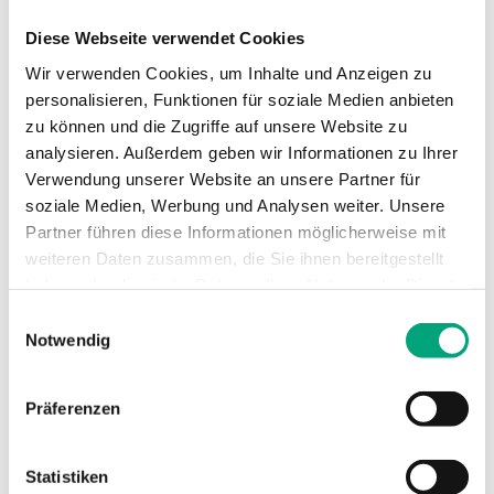
Thermisch/Dreipunkt
Diese Webseite verwendet Cookies
Ausgänge 0...10 V
Ja
Wir verwenden Cookies, um Inhalte und Anzeigen zu
personalisieren, Funktionen für soziale Medien anbieten
zu können und die Zugriffe auf unsere Website zu
analysieren. Außerdem geben wir Informationen zu Ihrer
Technische Daten für Regio RCF-
Verwendung unserer Website an unsere Partner für
230(C)AD – Fan-Coil-Regler für 0...10 V
soziale Medien, Werbung und Analysen weiter. Unsere
Partner führen diese Informationen möglicherweise mit
Stellantriebe
weiteren Daten zusammen, die Sie ihnen bereitgestellt
haben oder die sie im Rahmen Ihrer Nutzung der Dienste
Versorgungsspannung
230VAC
gesammelt haben.
Einwilligungsauswahl
(207...253 V AC
Notwendig
50/60Hz / ), 3.0
VA
Präferenzen
Schutzart
IP20
Statistiken
Umgebungsfeuchte
0…90 % RH