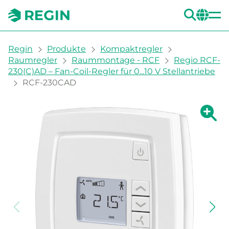
SUC
CH
You are here:
Regin
Produkte
Kompaktregler
Raumregler
Raummontage - RCF
Regio RCF-
230(C)AD – Fan-Coil-Regler für 0...10 V Stellantriebe
RCF-230CAD
Zeige g
Ze