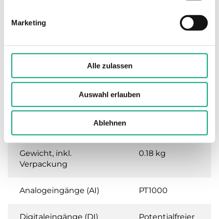
(nicht kondensierend)
Marketing
Umgebungstemperatur
0…50 °C
Lagertemperatur
-20…70 °C
Alle zulassen
Montage
Raum
Auswahl erlauben
Abmessungen, außen
102x120x29
Ablehnen
(B x H x T)
mm
Gewicht, inkl.
0.18 kg
Verpackung
Analogeingänge (AI)
PT1000
Digitaleingänge (DI)
Potentialfreier