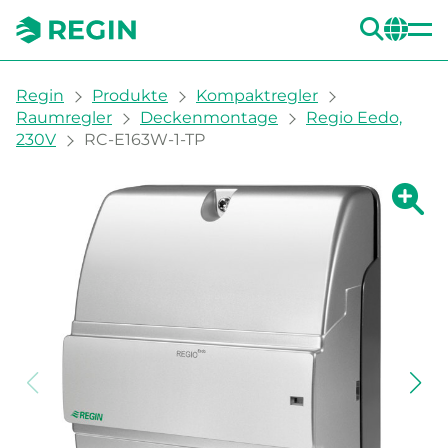
SUC
CH
You are here:
Regin
Produkte
Kompaktregler
Raumregler
Deckenmontage
Regio Eedo,
230V
RC-E163W-1-TP
Zeige g
Ze