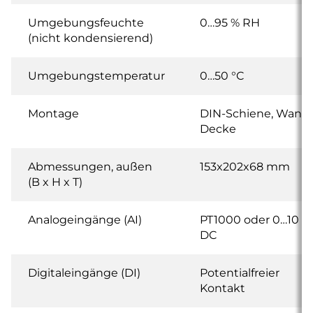
Umgebungsfeuchte
0…95 % RH
(nicht kondensierend)
Umgebungstemperatur
0…50 °C
Montage
DIN-Schiene, Wand,
Decke
Abmessungen, außen
153x202x68 mm
(B x H x T)
Analogeingänge (AI)
PT1000 oder 0…10 V
DC
Digitaleingänge (DI)
Potentialfreier
Kontakt