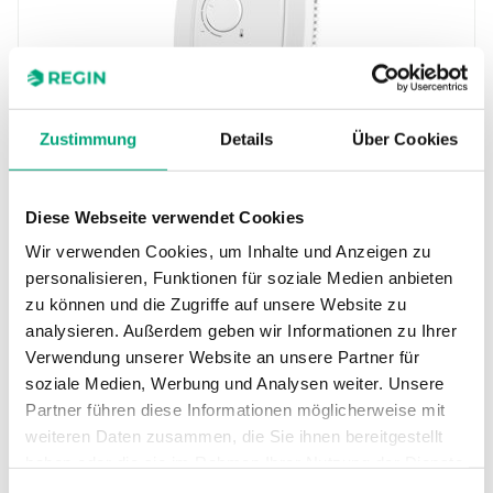
Zustimmung
Details
Über Cookies
REGIN
ED-RU
Die Raumgeräte ED-RU sind für die Bedienung
Diese Webseite verwendet Cookies
eines Corrigo Reglers für Lüftung oder eines
Regio Ardo oder Regio…
Wir verwenden Cookies, um Inhalte und Anzeigen zu
personalisieren, Funktionen für soziale Medien anbieten
Unterstützte Protokolle
zu können und die Zugriffe auf unsere Website zu
EXOline
analysieren. Außerdem geben wir Informationen zu Ihrer
CO2-Sensor
Verwendung unserer Website an unsere Partner für
Nein
soziale Medien, Werbung und Analysen weiter. Unsere
Partner führen diese Informationen möglicherweise mit
weiteren Daten zusammen, die Sie ihnen bereitgestellt
haben oder die sie im Rahmen Ihrer Nutzung der Dienste
gesammelt haben.