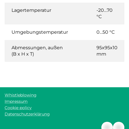
Lagertemperatur
-20…70
°C
Umgebungstemperatur
0…50 °C
Abmessungen, außen
95x95x10
(B x H x T)
mm
Whistleblowing
Impressum
Cookie policy
Datenschutzerklärung