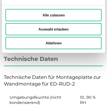
Abmessungen, außen (B x H x T)
95x95x10 mm
Alle zulassen
Farbe, Abdeckung
RAL9003
Auswahl erlauben
Ablehnen
Technische Daten
Technische Daten für Montageplatte zur
Wandmontage für ED-RUD-2
Umgebungsfeuchte (nicht
10…90 %
kondensierend)
RH