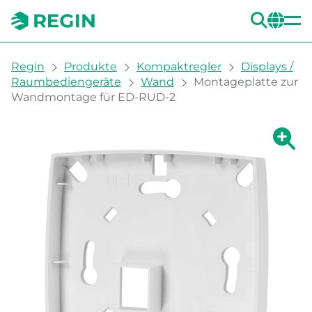
SUC
CH
You are here:
Regin
Produkte
Kompaktregler
Displays /
Raumbediengeräte
Wand
Montageplatte zur
Wandmontage für ED-RUD-2
Zeige g
Ze
Dru