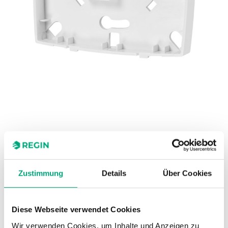
REGIN
Montageplatte zur Wandmontage
Zustimmung
Details
Über Cookies
für ED-RUD-2
Diese Webseite verwendet Cookies
Wir verwenden Cookies, um Inhalte und Anzeigen zu