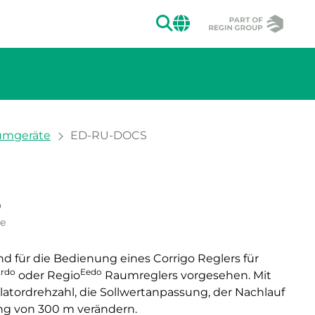
SUCHEN
CHANGE MAR
aumgeräte
ED-RU-DOCS
Zeige große V
S
ion des Bildes.
Zeige
te
 für die Bedienung eines Corrigo Reglers für
rdo
Eedo
oder Regio
Raumreglers vorgesehen. Mit
ilatordrehzahl, die Sollwertanpassung, der Nachlauf
ung von 300 m verändern.