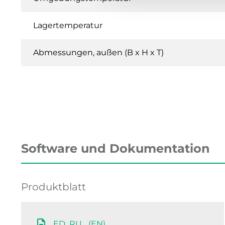
Lagertemperatur
Abmessungen, außen (B x H x T)
Software und Dokumentation
Produktblatt
ED_RU... (EN)