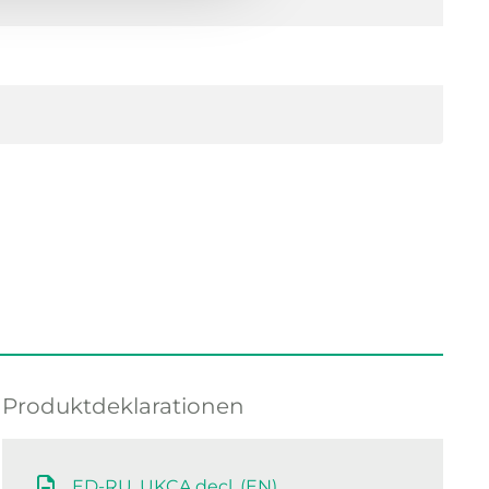
Produktdeklarationen
ED-RU, UKCA decl. (EN)