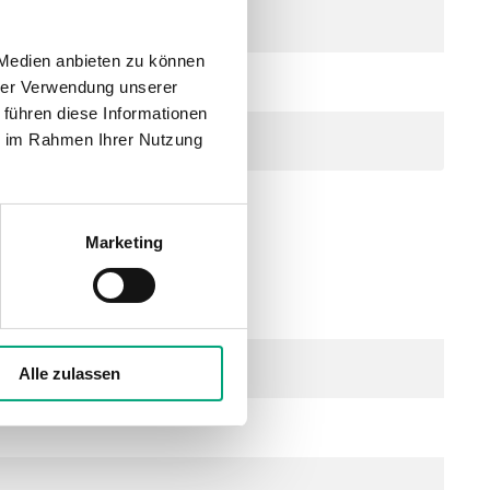
 Medien anbieten zu können
hrer Verwendung unserer
 führen diese Informationen
ie im Rahmen Ihrer Nutzung
Marketing
50/60Hz / ), 0.8 VA
Alle zulassen