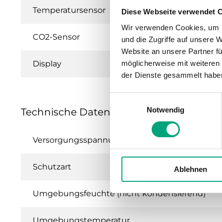
Temperatursensor
Diese Webseite verwendet 
Wir verwenden Cookies, um I
CO2-Sensor
und die Zugriffe auf unsere 
Website an unsere Partner fü
Display
möglicherweise mit weiteren
der Dienste gesammelt habe
Einwilligungsauswahl
Notwendig
Technische Daten für ED-RU-... – Exter
Versorgungsspannung
Schutzart
Ablehnen
Umgebungsfeuchte (nicht kondensierend)
Umgebungstemperatur