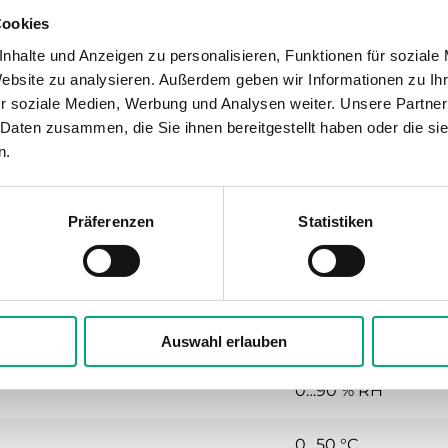
Ja
Cookies
nhalte und Anzeigen zu personalisieren, Funktionen für soziale
Ja
Website zu analysieren. Außerdem geben wir Informationen zu I
r soziale Medien, Werbung und Analysen weiter. Unsere Partner
Ja
 Daten zusammen, die Sie ihnen bereitgestellt haben oder die s
n.
Präferenzen
Statistiken
ne Raumgeräte
24VAC (18...30 V AC 
IP20
Auswahl erlauben
0…90 % RH
0…50 °C