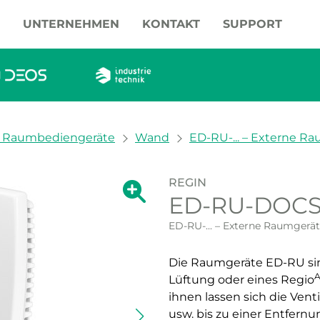
UNTERNEHMEN
KONTAKT
SUPPORT
 / Raumbediengeräte
Wand
ED-RU-... – Externe R
REGIN
Zeige große Version des Bildes.
ED-RU-DOC
Zeige große Vers
ED-RU-... – Externe Raumgerä
Die Raumgeräte ED-RU sind
A
Lüftung oder eines Regio
ihnen lassen sich die Vent
usw. bis zu einer Entfern