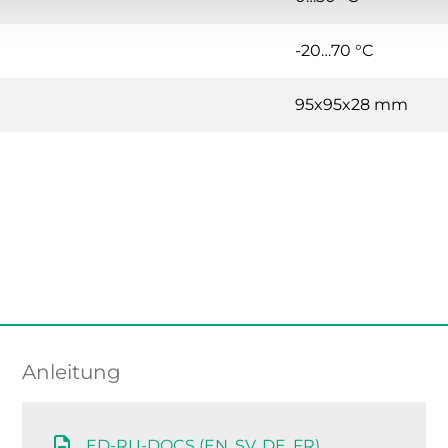
-20…70 °C
95x95x28 mm
Anleitung
ED-RU-DOCS (EN, SV, DE, FR)