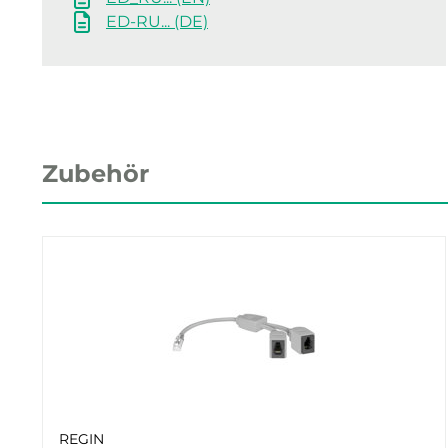
ED-RU... (DE)
Zubehör
REGIN