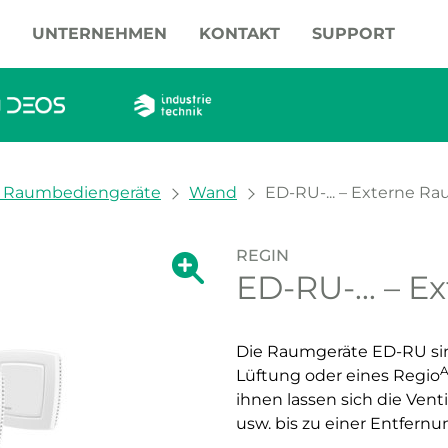
UNTERNEHMEN
KONTAKT
SUPPORT
 / Raumbediengeräte
Wand
ED-RU-... – Externe R
REGIN
Zeige große Version des Bildes.
ED-RU-... – 
Zeige große Vers
Die Raumgeräte ED-RU sind
A
Lüftung oder eines Regio
ihnen lassen sich die Vent
usw. bis zu einer Entfern