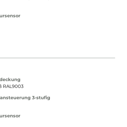
ursensor
bdeckung
iß RAL9003
ransteuerung 3-stufig
ursensor