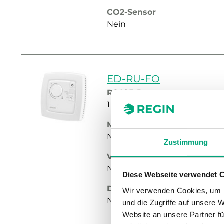
CO2-Sensor
Nein
ED-RU-FO
RS485-Ports
1
Multifunktionstaste
Nein
Zustimmung
Versteckter Sollwert
Nein
Diese Webseite verwendet 
Display
Wir verwenden Cookies, um I
Nein
und die Zugriffe auf unsere 
Website an unsere Partner fü