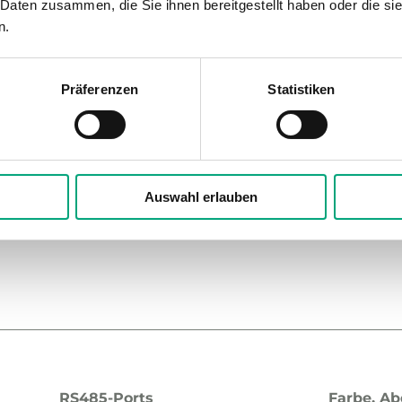
 Daten zusammen, die Sie ihnen bereitgestellt haben oder die s
n.
Farbe, Abdeckung
Präsenzt
Präferenzen
Statistiken
Signalweiß RAL9003
Ja
Ventilatoransteuerung 3-stufig
Sollwert
Nein
Nein
Temperatursensor
CO2-Sens
Auswahl erlauben
Ja
Nein
RS485-Ports
Farbe, A