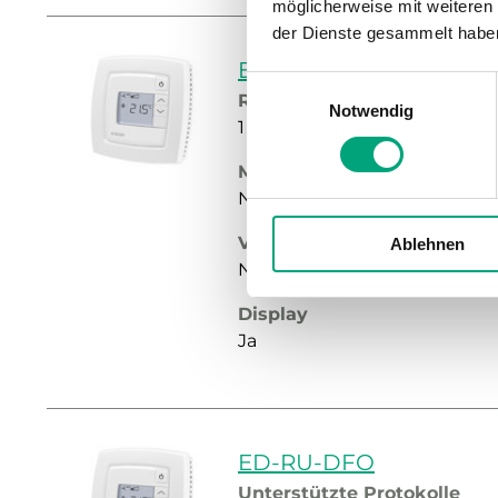
möglicherweise mit weiteren
der Dienste gesammelt habe
ED-RU-DO
Einwilligungsauswahl
RS485-Ports
Notwendig
1
Multifunktionstaste
Nein
Versteckter Sollwert
Ablehnen
Nein
Display
Ja
ED-RU-DFO
Unterstützte Protokolle