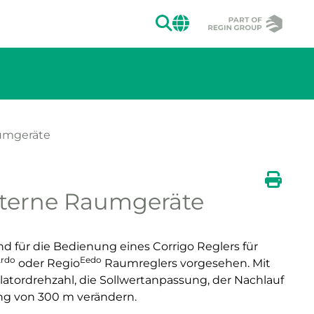
SUCHEN
CHANGE MAR
aumgeräte
Externe Raumgeräte
ion des Bildes.
Druck
 für die Bedienung eines Corrigo Reglers für
rdo
Eedo
oder Regio
Raumreglers vorgesehen. Mit
ilatordrehzahl, die Sollwertanpassung, der Nachlauf
ung von 300 m verändern.