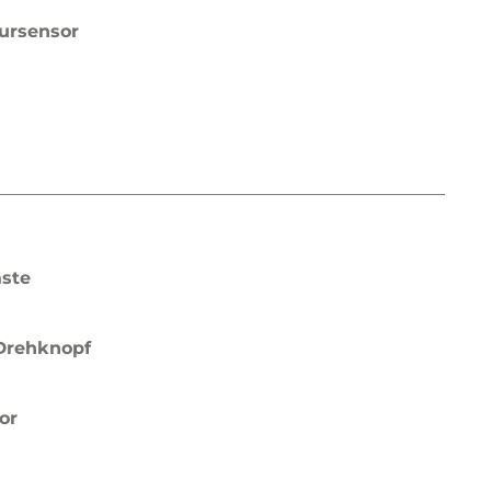
ursensor
aste
-Drehknopf
or