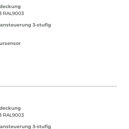
bdeckung
iß RAL9003
ransteuerung 3-stufig
ursensor
bdeckung
iß RAL9003
ransteuerung 3-stufig