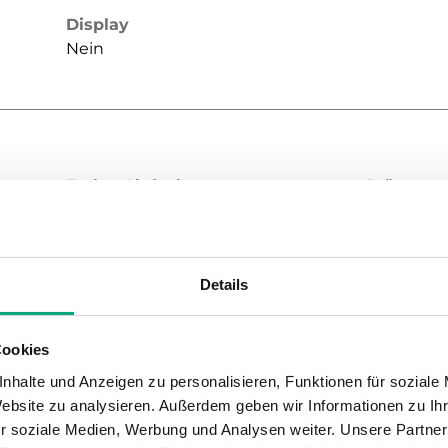
Display
Nein
Farbe, Abdeckung
Präsenzt
Signalweiß RAL9003
Ja
Ventilatoransteuerung 3-stufig
Sollwert
Ja
Ja
Details
Temperatursensor
CO2-Sens
Ja
Nein
Cookies
nhalte und Anzeigen zu personalisieren, Funktionen für soziale
Website zu analysieren. Außerdem geben wir Informationen zu I
r soziale Medien, Werbung und Analysen weiter. Unsere Partner