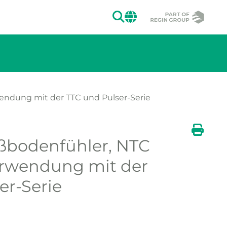
SUCHEN
CHANGE MAR
endung mit der TTC und Pulser-Serie
ßbodenfühler, NTC
ion des Bildes.
Druck
erwendung mit der
er-Serie