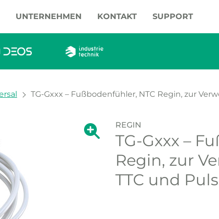
UNTERNEHMEN
KONTAKT
SUPPORT
ersal
TG-Gxxx – Fußbodenfühler, NTC Regin, zur Verw
REGIN
Zeige große Version des Bildes.
TG-Gxxx – Fu
Zeige große Vers
Regin, zur V
TTC und Puls