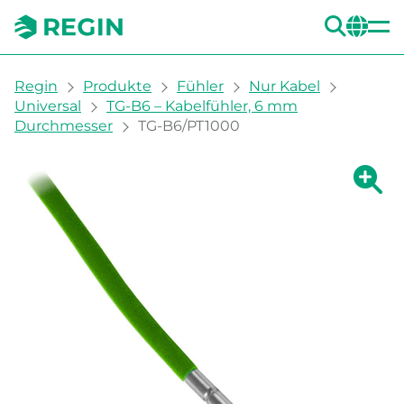
SUC
CH
You are here:
Regin
Produkte
Fühler
Nur Kabel
Universal
TG-B6 – Kabelfühler, 6 mm
Durchmesser
TG-B6/PT1000
Zeige g
Ze