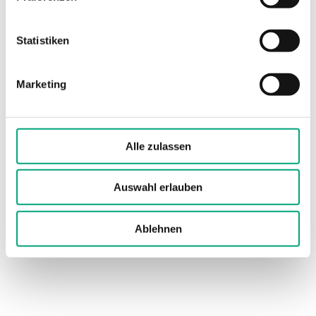
Schutzart
IP67
Statistiken
Länge Fühlerstab
50 mm
Marketing
Durchmesser
6 mm
Fühlerstab
Alle zulassen
Zeitkonstante
10 s
Material, Kabel
Thermoplastischer
Auswahl erlauben
Gummi
Ablehnen
Material, Sensor
Edelstahl, AISI 304