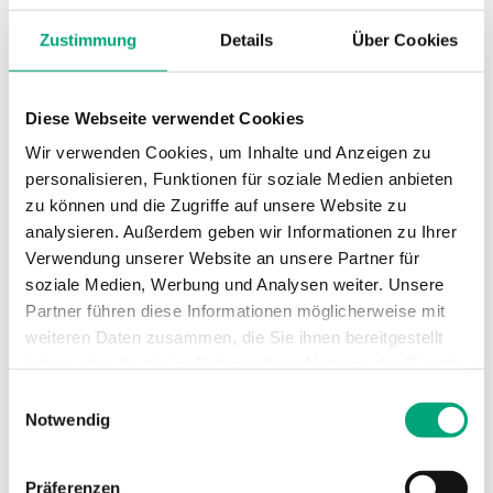
Kabellänge
1.5 m
Zustimmung
Details
Über Cookies
Messbereich,
-50…110 °C
Temperatur
Diese Webseite verwendet Cookies
Wir verwenden Cookies, um Inhalte und Anzeigen zu
Sensorelement
PT1000
personalisieren, Funktionen für soziale Medien anbieten
zu können und die Zugriffe auf unsere Website zu
analysieren. Außerdem geben wir Informationen zu Ihrer
Sensorelement,
DIN-Klasse B: ± (0,3 +
Verwendung unserer Website an unsere Partner für
Klasse
0,005 |T|°C)
soziale Medien, Werbung und Analysen weiter. Unsere
Partner führen diese Informationen möglicherweise mit
Nennwiderstand
1000 Ω (0 °C)
weiteren Daten zusammen, die Sie ihnen bereitgestellt
haben oder die sie im Rahmen Ihrer Nutzung der Dienste
gesammelt haben.
Einwilligungsauswahl
Notwendig
Technische Daten für TG-B6 –
Kabelfühler, 6 mm Durchmesser
Präferenzen