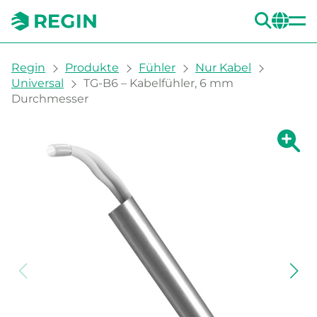
SUC
CH
You are here:
Regin
Produkte
Fühler
Nur Kabel
Universal
TG-B6 – Kabelfühler, 6 mm
Durchmesser
Zeige g
Ze
Dru