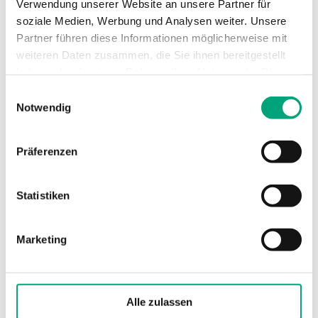
Verwendung unserer Website an unsere Partner für
soziale Medien, Werbung und Analysen weiter. Unsere
TG-B6/PT1000
Partner führen diese Informationen möglicherweise mit
weiteren Daten zusammen, die Sie ihnen bereitgestellt
Kabelfühler
haben oder die sie im Rahmen Ihrer Nutzung der Dienste
gesammelt haben.
Sensor-Schnittstelle
Passiv
Einwilligungsauswahl
Notwendig
Display
Nein
Kabellänge
1.5 m
Präferenzen
Messbereich, Temperatur
-50…110 °C
Statistiken
Sensorelement
PT1000
Sensorelement, Klasse
Marketing
DIN-Klasse B: ± (0,3 + 0,005 |T|°C)
Nennwiderstand
1000 Ω (0 °C)
Alle zulassen