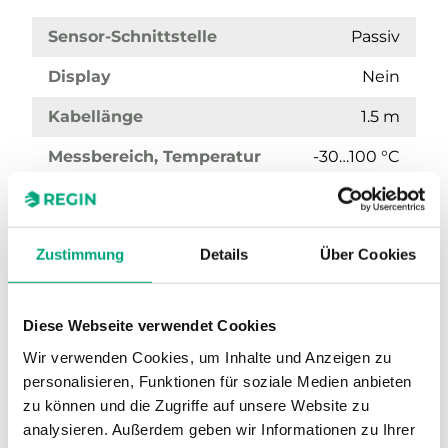
Sensor-Schnittstelle
Passiv
Display
Nein
Kabellänge
1.5 m
Messbereich, Temperatur
-30…100 °C
Sensorelement, Klasse
DIN-Klasse B: ± (0,3 + 0,005 |T|°C)
Zustimmung
Details
Über Cookies
Nennwiderstand
100 Ω (0 °C)
Diese Webseite verwendet Cookies
Wir verwenden Cookies, um Inhalte und Anzeigen zu
personalisieren, Funktionen für soziale Medien anbieten
zu können und die Zugriffe auf unsere Website zu
analysieren. Außerdem geben wir Informationen zu Ihrer