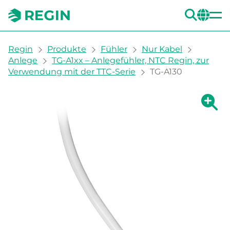
SUC
CH
You are here:
Regin
Produkte
Fühler
Nur Kabel
Anlege
TG-A1xx – Anlegefühler, NTC Regin, zur
Verwendung mit der TTC-Serie
TG-A130
Zeige g
Ze