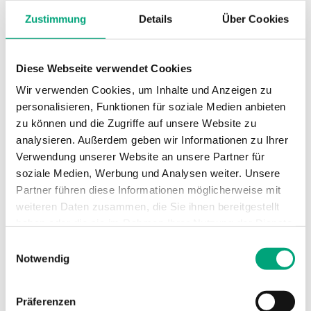
Medientemperatur
0…30 °C
Zustimmung
Details
Über Cookies
Grenzwerte
Diese Webseite verwendet Cookies
Kabellänge
1.5 m
Wir verwenden Cookies, um Inhalte und Anzeigen zu
personalisieren, Funktionen für soziale Medien anbieten
Messbereich, Temperatur
0…30 °C
zu können und die Zugriffe auf unsere Website zu
analysieren. Außerdem geben wir Informationen zu Ihrer
Nennwiderstand
NTC,
Verwendung unserer Website an unsere Partner für
15...10 kΩ
soziale Medien, Werbung und Analysen weiter. Unsere
Partner führen diese Informationen möglicherweise mit
weiteren Daten zusammen, die Sie ihnen bereitgestellt
haben oder die sie im Rahmen Ihrer Nutzung der Dienste
Technische Daten für TG-A1xx –
gesammelt haben.
Einwilligungsauswahl
Anlegefühler, NTC Regin, zur
Notwendig
Verwendung mit der TTC-Serie
Präferenzen
Schutzart
IP65