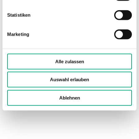
Abmessungen,
10x7x35 mm
Statistiken
außen
(B x H x T)
Marketing
Medien
Anlegefühler mit Kabel
für die Rohrmontage
Alle zulassen
Zeitkonstante
13 s
Auswahl erlauben
Material, Sensor
Vernickeltes
Kupferrohr
Ablehnen