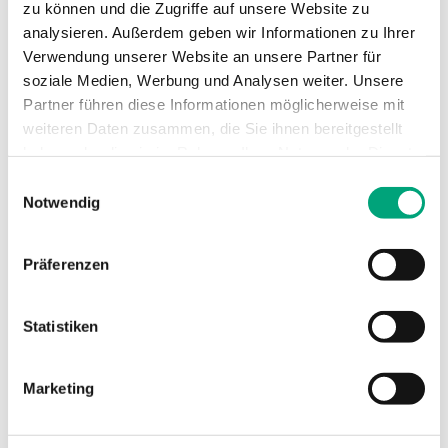
Sensorelement
PT100
zu können und die Zugriffe auf unsere Website zu
analysieren. Außerdem geben wir Informationen zu Ihrer
Verwendung unserer Website an unsere Partner für
Sensorelement,
DIN-Klasse B: ± (0,3 +
soziale Medien, Werbung und Analysen weiter. Unsere
Klasse
0,005 |T|°C)
Partner führen diese Informationen möglicherweise mit
weiteren Daten zusammen, die Sie ihnen bereitgestellt
Nennwiderstand
100 Ω (0 °C)
haben oder die sie im Rahmen Ihrer Nutzung der Dienste
gesammelt haben.
Einwilligungsauswahl
Notwendig
Technische Daten für TG-UH3 –
Außenfühler
Präferenzen
Schutzart
IP65
Statistiken
Montage
Wand
Marketing
Abmessungen, außen
78x51x104
(B x H x T)
mm