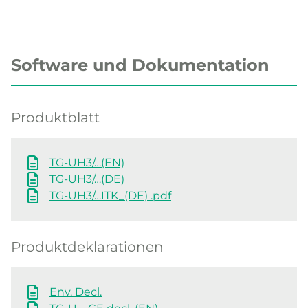
Software und Dokumentation
Produktblatt
TG-UH3/…(EN)
TG-UH3/…(DE)
TG-UH3/…ITK_(DE) .pdf
Produktdeklarationen
Env. Decl.