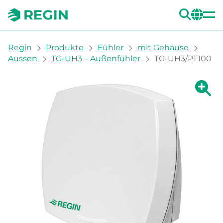
SUC
CH
You are here:
Regin
Produkte
Fühler
mit Gehäuse
Aussen
TG-UH3 – Außenfühler
TG-UH3/PT100
Zeige g
Ze