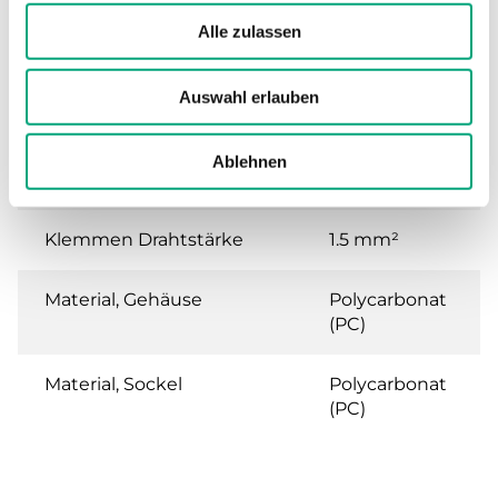
Alle zulassen
Gewicht, inkl. Verpackung
0.9 kg
Auswahl erlauben
Kabelverschraubung
M16x1,5
Ablehnen
Abnehmbare Klemme
Ja
Klemmen Drahtstärke
1.5 mm²
Material, Gehäuse
Polycarbonat
(PC)
Material, Sockel
Polycarbonat
(PC)