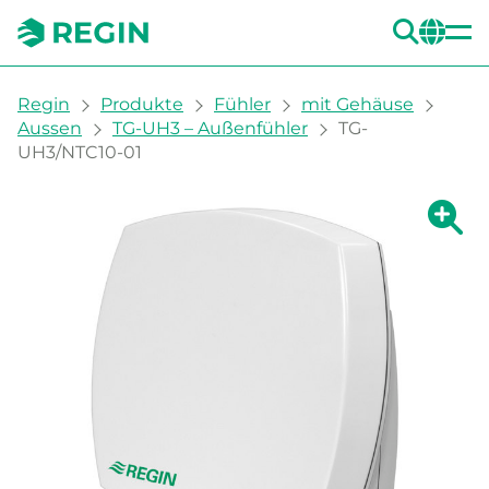
SUC
CH
You are here:
Regin
Produkte
Fühler
mit Gehäuse
Aussen
TG-UH3 – Außenfühler
TG-
UH3/NTC10-01
Zeige g
Ze