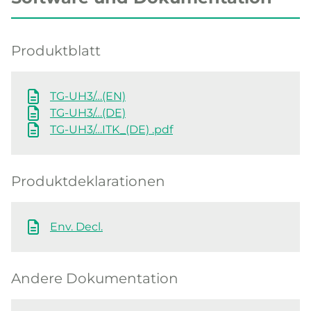
Produktblatt
TG-UH3/…(EN)
TG-UH3/…(DE)
TG-UH3/…ITK_(DE) .pdf
Produktdeklarationen
Env. Decl.
Andere Dokumentation