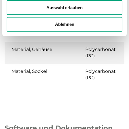
Kabelverschraubung
M16x1,5
Auswahl erlauben
Abnehmbare Klemme
Ja
Ablehnen
Klemmen Drahtstärke
1.5 mm²
Material, Gehäuse
Polycarbonat
(PC)
Material, Sockel
Polycarbonat
(PC)
Software und Dokumentation