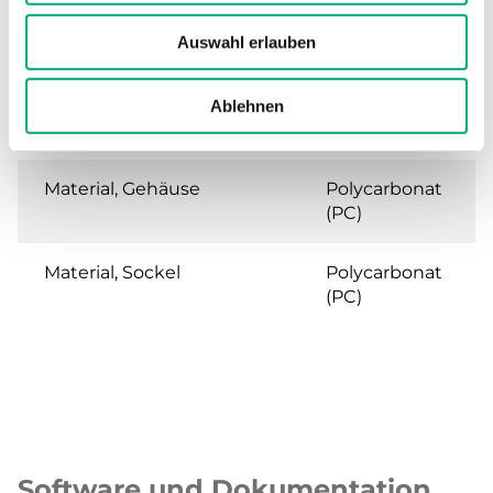
Kabelverschraubung
M16x1,5
Auswahl erlauben
Abnehmbare Klemme
Ja
Ablehnen
Klemmen Drahtstärke
1.5 mm²
Material, Gehäuse
Polycarbonat
(PC)
Material, Sockel
Polycarbonat
(PC)
Software und Dokumentation