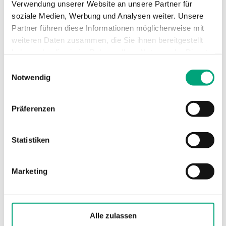
Verwendung unserer Website an unsere Partner für
soziale Medien, Werbung und Analysen weiter. Unsere
Nennwiderstand
1000 Ω (0 °C)
Partner führen diese Informationen möglicherweise mit
weiteren Daten zusammen, die Sie ihnen bereitgestellt
haben oder die sie im Rahmen Ihrer Nutzung der Dienste
gesammelt haben.
Technische Daten für TG-UH3 –
Einwilligungsauswahl
Notwendig
Außenfühler
Präferenzen
Schutzart
IP65
Montage
Wand
Statistiken
Abmessungen, außen
78x51x104
Marketing
(B x H x T)
mm
Gewicht, inkl. Verpackung
0.9 kg
Alle zulassen