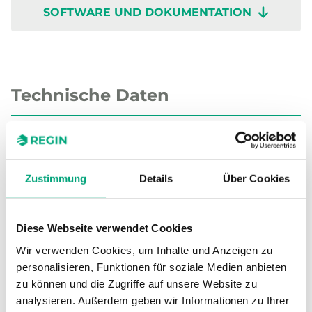
SOFTWARE UND DOKUMENTATION
Technische Daten
Technische Daten für TG-UH3/NI1000-01
Zustimmung
Details
Über Cookies
Sensor-Schnittstelle
Passiv
Display
Nein
Diese Webseite verwendet Cookies
Wir verwenden Cookies, um Inhalte und Anzeigen zu
Messbereich, Temperatur
-50…70 °C
personalisieren, Funktionen für soziale Medien anbieten
zu können und die Zugriffe auf unsere Website zu
Sensorelement
NI1000-01
analysieren. Außerdem geben wir Informationen zu Ihrer