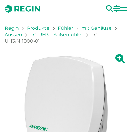
SUC
CH
You are here:
Regin
Produkte
Fühler
mit Gehäuse
Aussen
TG-UH3 – Außenfühler
TG-
UH3/NI1000-01
Zeige g
Ze