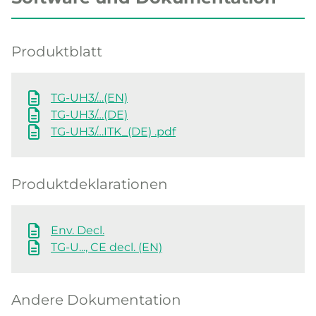
Produktblatt
TG-UH3/…(EN)
TG-UH3/…(DE)
TG-UH3/…ITK_(DE) .pdf
Produktdeklarationen
Env. Decl.
TG-U..., CE decl. (EN)
Andere Dokumentation