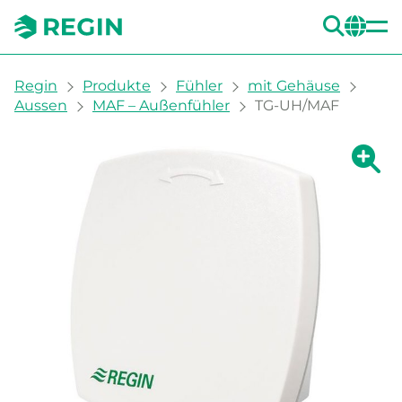
SUC
CH
You are here:
Regin
Produkte
Fühler
mit Gehäuse
Aussen
MAF – Außenfühler
TG-UH/MAF
Zeige g
Ze