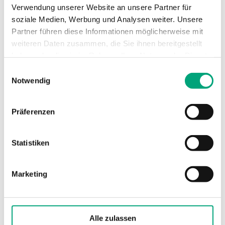
Verwendung unserer Website an unsere Partner für
soziale Medien, Werbung und Analysen weiter. Unsere
Partner führen diese Informationen möglicherweise mit
weiteren Daten zusammen, die Sie ihnen bereitgestellt
Technische Daten
haben oder die sie im Rahmen Ihrer Nutzung der Dienste
gesammelt haben.
Einwilligungsauswahl
Notwendig
Technische Daten für MAF – Außenfühler
Präferenzen
Sensorelement
M-Fühler
Statistiken
Messbereich
-30...+50 °C
Marketing
Schutzart
IP65
Alle zulassen