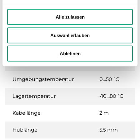
Technische Daten für RVAZ4(L1) –
Ventilstellantrieb, 400 N, 24 V oder 230 V
Alle zulassen
AC, 0...10 V oder 3-Punkt
Auswahl erlauben
Schutzart
IP44
Ablehnen
Umgebungsfeuchte (nicht
10…90 %
kondensierend)
RH
Umgebungstemperatur
0…50 °C
Lagertemperatur
-10…80 °C
Kabellänge
2 m
Hublänge
5.5 mm