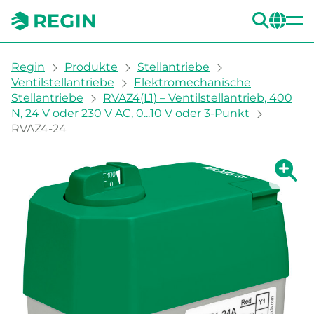
SUC
CH
You are here:
Regin
Produkte
Stellantriebe
Ventilstellantriebe
Elektromechanische
Stellantriebe
RVAZ4(L1) – Ventilstellantrieb, 400
N, 24 V oder 230 V AC, 0...10 V oder 3-Punkt
RVAZ4-24
Zeige g
Ze