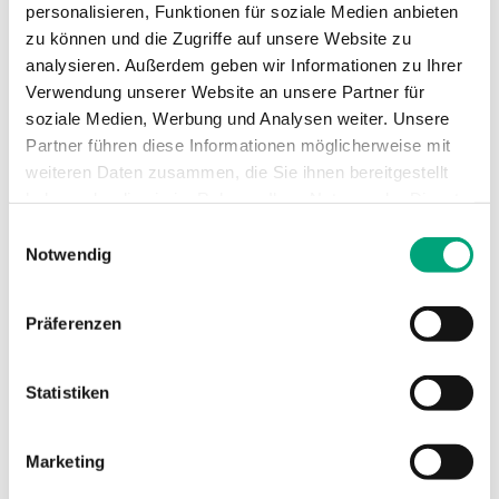
Technische Daten
personalisieren, Funktionen für soziale Medien anbieten
zu können und die Zugriffe auf unsere Website zu
analysieren. Außerdem geben wir Informationen zu Ihrer
Verwendung unserer Website an unsere Partner für
Technische Daten für RVAZ4-24
soziale Medien, Werbung und Analysen weiter. Unsere
Partner führen diese Informationen möglicherweise mit
Stellkraft
400 N
weiteren Daten zusammen, die Sie ihnen bereitgestellt
haben oder die sie im Rahmen Ihrer Nutzung der Dienste
Versorgungsspannung
24 V AC
gesammelt haben.
Einwilligungsauswahl
Notwendig
Leistungsaufnahme
0,6 W / 0,6 VA
Präferenzen
Stellsignal
3-Punkt
Statistiken
Geschwindigkeit
27.3 s/mm
Marketing