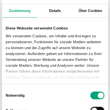
Sollwert,
-30...30 °C
Zustimmung
Details
Über Cookies
Temperaturbereich
Stufenfunktion
2
Diese Webseite verwendet Cookies
Wir verwenden Cookies, um Inhalte und Anzeigen zu
Stufendifferenz
2...5 K
personalisieren, Funktionen für soziale Medien anbieten
zu können und die Zugriffe auf unsere Website zu
Rückstellfunktion
Automatisch
analysieren. Außerdem geben wir Informationen zu Ihrer
Verwendung unserer Website an unsere Partner für
soziale Medien, Werbung und Analysen weiter. Unsere
Sollwertanpassung
Extern
Partner führen diese Informationen möglicherweise mit
weiteren Daten zusammen, die Sie ihnen bereitgestellt
Abmessungen,
70x88x108 mm
haben oder die sie im Rahmen Ihrer Nutzung der Dienste
außen (B x H x T)
gesammelt haben.
Einwilligungsauswahl
Notwendig
Technische Daten für MTIR –