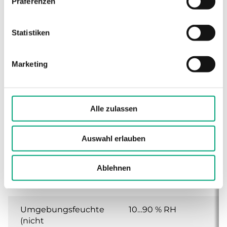
Präferenzen
Wandthermostat
Statistiken
Sensorelement
Flüssigkeitsgefüllte
Kupferkapillare
Marketing
Max. Temperatur
65 °C
Messelement
Alle zulassen
Schaltleistung
15 (8) A, 24…250 V
AC
Auswahl erlauben
Geräteklasse
Klasse I
Ablehnen
Schutzart
IP65
Umgebungsfeuchte
10…90 % RH
(nicht