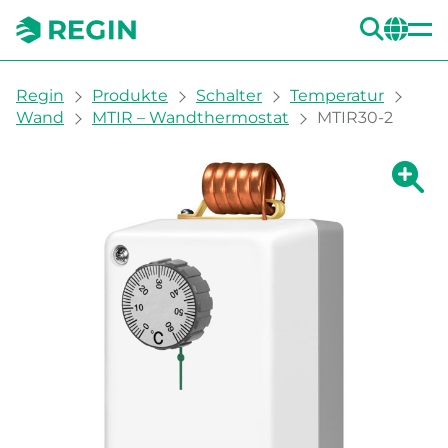
SUC
CH
You are here:
Regin
Produkte
Schalter
Temperatur
Wand
MTIR – Wandthermostat
MTIR30-2
Zeige g
Ze