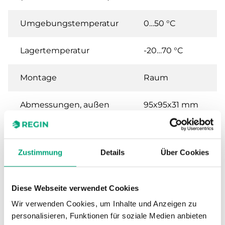
Umgebungstemperatur
0…50 °C
Lagertemperatur
-20…70 °C
Montage
Raum
Abmessungen, außen
95x95x31 mm
(B x H x T)
Gewicht, inkl.
0.11 kg
Zustimmung
Details
Über Cookies
Verpackung
Analogeingänge (AI)
PT1000,
Diese Webseite verwendet Cookies
0...50°C, 0...10 V
Wir verwenden Cookies, um Inhalte und Anzeigen zu
personalisieren, Funktionen für soziale Medien anbieten
Digitalausgänge (DO)
24 V AC, 0.5 A