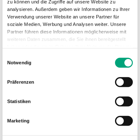
zu können und die Zugriffe auf unsere Website zu
analysieren. Außerdem geben wir Informationen zu Ihrer
Kondensationseingänge
Digital input
Verwendung unserer Website an unsere Partner für
(CI)
for
soziale Medien, Werbung und Analysen weiter. Unsere
condensation
Partner führen diese Informationen möglicherweise mit
detector KG-
weiteren Daten zusammen, die Sie ihnen bereitgestellt
A/1
haben oder die sie im Rahmen Ihrer Nutzung der Dienste
gesammelt haben.
Einwilligungsauswahl
Genauigkeit,
±0.5 °K @
Notwendig
Temperatur 1
15...30 °C
Material, Gehäuse
Polycarbonate,
Präferenzen
PC
Statistiken
Marketing