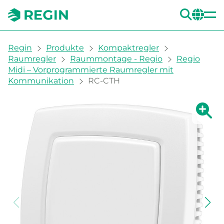
SUC
CH
You are here:
Regin
Produkte
Kompaktregler
Raumregler
Raummontage - Regio
Regio
Midi – Vorprogrammierte Raumregler mit
Kommunikation
RC-CTH
Zeige g
Ze