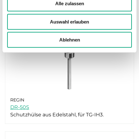
Alle zulassen
REGIN
DR-90S
Schutzhülse aus Edelstahl, für TG-IH3.
Auswahl erlauben
Ablehnen
REGIN
DR-50S
Schutzhülse aus Edelstahl, für TG-IH3.