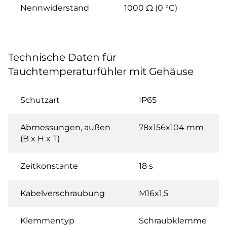
Nennwiderstand
1000 Ω (0 °C)
Technische Daten für
Tauchtemperaturfühler mit Gehäuse
Schutzart
IP65
Abmessungen, außen
78x156x104 mm
(B x H x T)
Zeitkonstante
18 s
Kabelverschraubung
M16x1,5
Klemmentyp
Schraubklemme