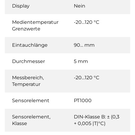
Display
Nein
Medientemperatur
-20…120 °C
Grenzwerte
Eintauchlänge
90… mm
Durchmesser
5 mm
Messbereich,
-20…120 °C
Temperatur
Sensorelement
PT1000
Sensorelement,
DIN-Klasse B: ± (0,3
Klasse
+ 0,005 |T|°C)