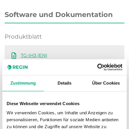
Software und Dokumentation
Produktblatt
TG-IH3 (EN)
TG-IH3 (DE)
Produktdeklarationen
Zustimmung
Details
Über Cookies
UKCA decl. TG-IH3 (EN)
Diese Webseite verwendet Cookies
TG-IH..., CE decl. (EN)
Wir verwenden Cookies, um Inhalte und Anzeigen zu
personalisieren, Funktionen für soziale Medien anbieten
zu können und die Zugriffe auf unsere Website zu