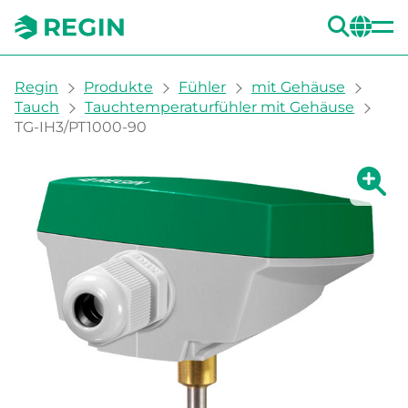
SUC
CH
You are here:
Regin
Produkte
Fühler
mit Gehäuse
Tauch
Tauchtemperaturfühler mit Gehäuse
TG-IH3/PT1000-90
Zeige g
Ze