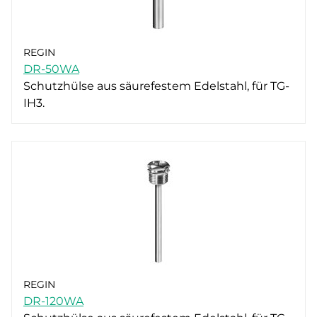
REGIN
DR-50WA
Schutzhülse aus säurefestem Edelstahl, für TG-
IH3.
REGIN
DR-120WA