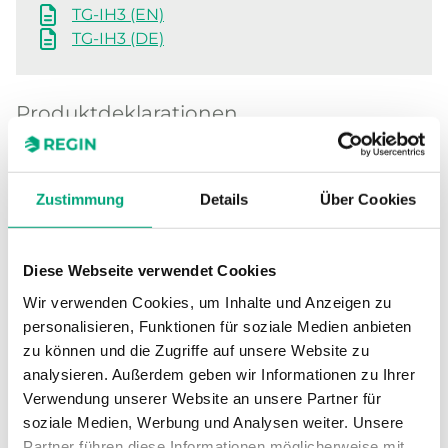
TG-IH3 (EN)
TG-IH3 (DE)
Produktdeklarationen
UKCA decl. TG-IH3 (EN)
Zustimmung
Details
Über Cookies
TG-IH..., CE decl. (EN)
Diese Webseite verwendet Cookies
Andere Dokumentation
Wir verwenden Cookies, um Inhalte und Anzeigen zu
personalisieren, Funktionen für soziale Medien anbieten
Resistance table (EN)
zu können und die Zugriffe auf unsere Website zu
analysieren. Außerdem geben wir Informationen zu Ihrer
Verwendung unserer Website an unsere Partner für
soziale Medien, Werbung und Analysen weiter. Unsere
Partner führen diese Informationen möglicherweise mit