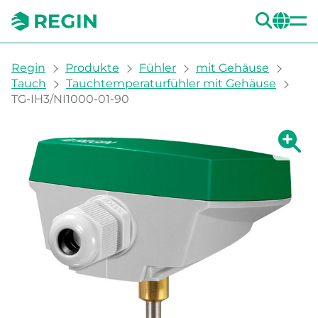
SUC
CH
You are here:
Regin
Produkte
Fühler
mit Gehäuse
Tauch
Tauchtemperaturfühler mit Gehäuse
TG-IH3/NI1000-01-90
Zeige g
Ze