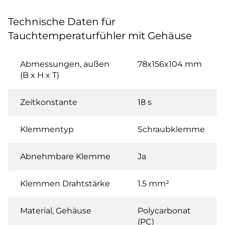
Technische Daten für
Tauchtemperaturfühler mit Gehäuse
Abmessungen, außen
78x156x104 mm
(B x H x T)
Zeitkonstante
18 s
Klemmentyp
Schraubklemme
Abnehmbare Klemme
Ja
Klemmen Drahtstärke
1.5 mm²
Material, Gehäuse
Polycarbonat
(PC)