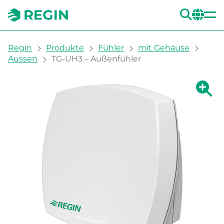
SUC
CH
You are here:
Regin
Produkte
Fühler
mit Gehäuse
Aussen
TG-UH3 – Außenfühler
Zeige g
Ze
Dru