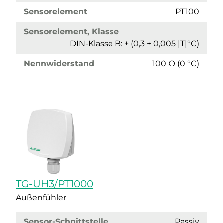
Sensorelement
PT100
Sensorelement, Klasse
DIN-Klasse B: ± (0,3 + 0,005 |T|°C)
Nennwiderstand
100 Ω (0 °C)
TG-UH3/PT1000
Außenfühler
Sensor-Schnittstelle
Passiv