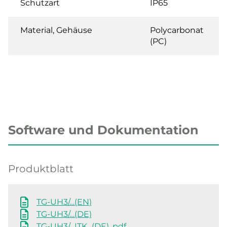
Schutzart
IP65
Material, Gehäuse
Polycarbonat
(PC)
Software und Dokumentation
Produktblatt
TG-UH3/…(EN)
TG-UH3/…(DE)
TG-UH3/…ITK_(DE) .pdf