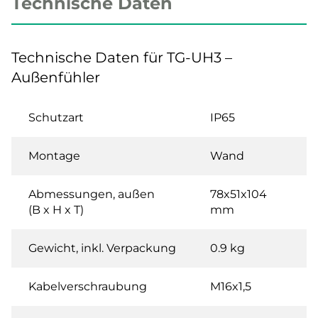
Technische Daten
Technische Daten für TG-UH3 –
Außenfühler
Schutzart
IP65
Montage
Wand
Abmessungen, außen
78x51x104
(B x H x T)
mm
Gewicht, inkl. Verpackung
0.9 kg
Kabelverschraubung
M16x1,5