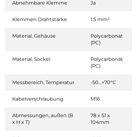
Abnehmbare Klemme
Ja
Klemmen Drahtstärke
1.5 mm²
Material, Gehäuse
Polycarbonat
(PC)
Material, Sockel
Polycarbonat
(PC)
Messbereich, Temperatur
-50…+70°C
Kabelverschraubung
M16
Abmessungen, außen (B
78 x 51 x
x H x T)
104mm