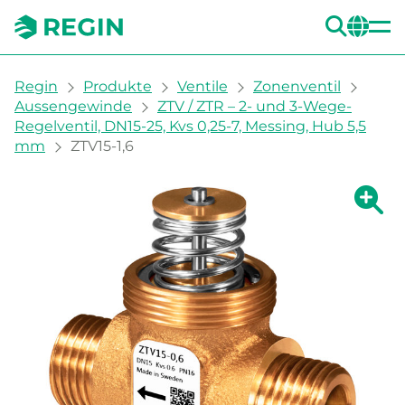
SUC
CH
You are here:
Regin
Produkte
Ventile
Zonenventil
Aussengewinde
ZTV / ZTR – 2- und 3-Wege-
Regelventil, DN15-25, Kvs 0,25-7, Messing, Hub 5,5
mm
ZTV15-1,6
Zeige g
Ze