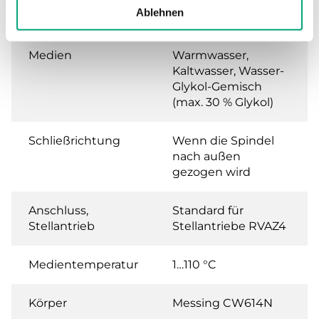
Leckrate
0.0 % of Kvs (Keine
Ablehnen
Leckrate)
Medien
Warmwasser,
Kaltwasser, Wasser-
Glykol-Gemisch
(max. 30 % Glykol)
Schließrichtung
Wenn die Spindel
nach außen
gezogen wird
Anschluss,
Standard für
Stellantrieb
Stellantriebe RVAZ4
Medientemperatur
1…110 °C
Körper
Messing CW614N