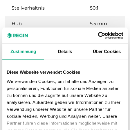
Stellverhältnis
50:1
Hub
5.5 mm
Nennweite
DN15
Zustimmung
Details
Über Cookies
Kvs
1.6 m³/h
Max. Differenzdruck
350 kPa
Diese Webseite verwendet Cookies
Wir verwenden Cookies, um Inhalte und Anzeigen zu
Anschluss
G 1/2"
personalisieren, Funktionen für soziale Medien anbieten
zu können und die Zugriffe auf unsere Website zu
Medientemperatur
1…110 °C
analysieren. Außerdem geben wir Informationen zu Ihrer
Verwendung unserer Website an unsere Partner für
soziale Medien, Werbung und Analysen weiter. Unsere
Ventiltyp
2-Wege
Partner führen diese Informationen möglicherweise mit
weiteren Daten zusammen, die Sie ihnen bereitgestellt