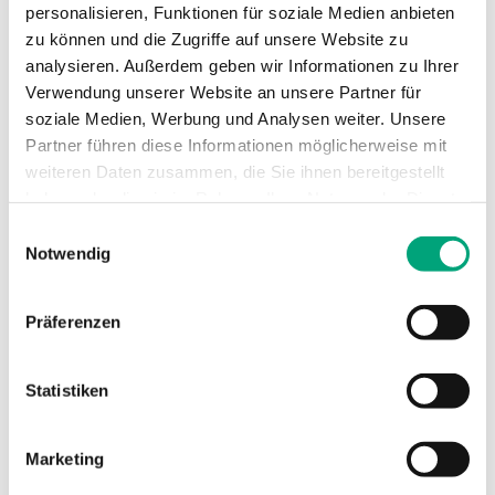
personalisieren, Funktionen für soziale Medien anbieten
Ventiltyp
3-Wege
zu können und die Zugriffe auf unsere Website zu
analysieren. Außerdem geben wir Informationen zu Ihrer
Verwendung unserer Website an unsere Partner für
soziale Medien, Werbung und Analysen weiter. Unsere
Partner führen diese Informationen möglicherweise mit
weiteren Daten zusammen, die Sie ihnen bereitgestellt
Technische Daten für ZMD – 2- und 3-
haben oder die sie im Rahmen Ihrer Nutzung der Dienste
Wege-Regelventil, DN15-40, Kvs 0,25-25,
gesammelt haben.
Einwilligungsauswahl
Messing, Hub 5,5 mm
Notwendig
Anwendung
Heizung, Kühlung,
Präferenzen
Lüftung, Fan-Coil
Statistiken
Nenndruckstufe
PN16
Anschlussarten
BSP-Außengewinde
Marketing
gemäß according to