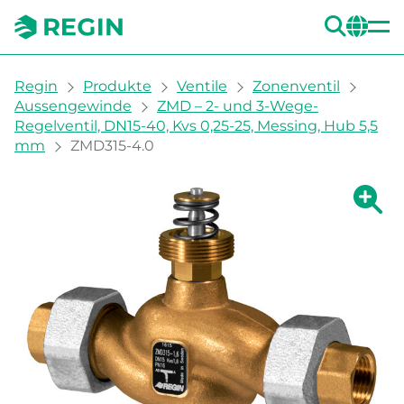
SUC
CH
You are here:
Regin
Produkte
Ventile
Zonenventil
Aussengewinde
ZMD – 2- und 3-Wege-
Regelventil, DN15-40, Kvs 0,25-25, Messing, Hub 5,5
mm
ZMD315-4.0
Zeige g
Ze