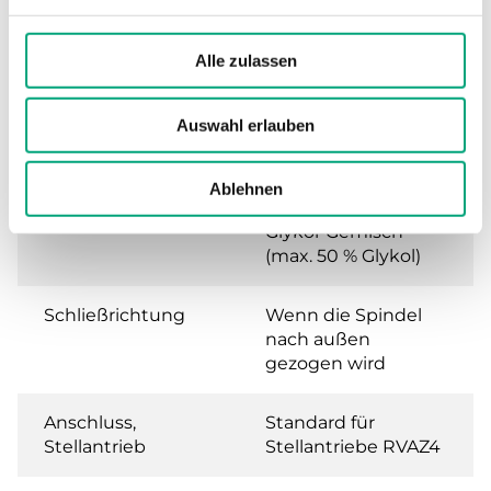
ISO 228/1
Alle zulassen
Ventilkennlinie
Linear
Leckrate
0.0 % of Kvs ()
Auswahl erlauben
Medien
Warmwasser,
Ablehnen
Kaltwasser, Wasser-
Glykol-Gemisch
(max. 50 % Glykol)
Schließrichtung
Wenn die Spindel
nach außen
gezogen wird
Anschluss,
Standard für
Stellantrieb
Stellantriebe RVAZ4