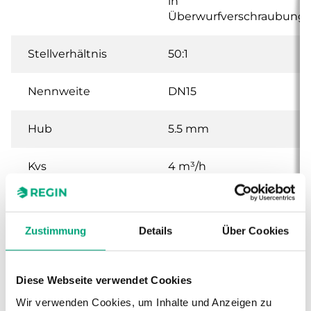
in
Überwurfverschraubung
Stellverhältnis
50:1
Nennweite
DN15
Hub
5.5 mm
Kvs
4 m³/h
Max.
400 kPa
Differenzdruck
Zustimmung
Details
Über Cookies
Medientemperatur
2…110 °C
Diese Webseite verwendet Cookies
Stutzen
DZR Messing CW511L
Wir verwenden Cookies, um Inhalte und Anzeigen zu