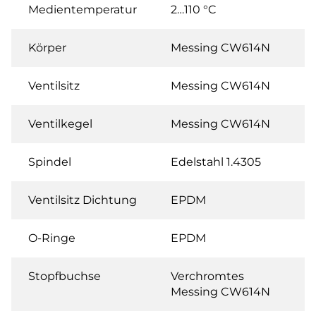
Medientemperatur
2…110 °C
Körper
Messing CW614N
Ventilsitz
Messing CW614N
Ventilkegel
Messing CW614N
Spindel
Edelstahl 1.4305
Ventilsitz Dichtung
EPDM
O-Ringe
EPDM
Stopfbuchse
Verchromtes
Messing CW614N