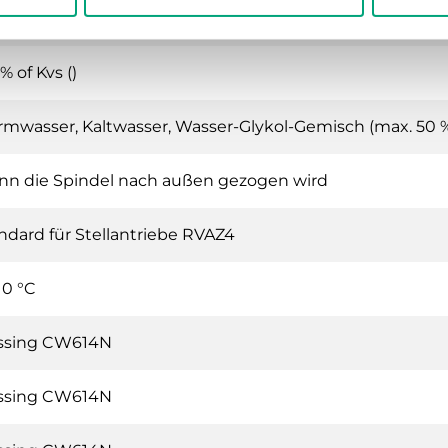
ear
% of Kvs ()
mwasser, Kaltwasser, Wasser-Glykol-Gemisch (max. 50 %
n die Spindel nach außen gezogen wird
ndard für Stellantriebe RVAZ4
10 °C
ssing CW614N
ssing CW614N