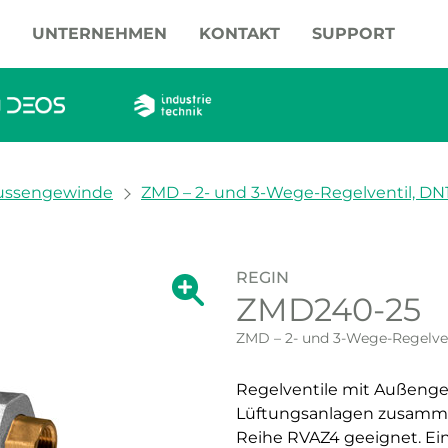
UNTERNEHMEN
KONTAKT
SUPPORT
ussengewinde
ZMD – 2- und 3-Wege-Regelventil, DN1
REGIN
Zeige große Version des Bildes.
ZMD240-25
Zeige große Vers
ZMD – 2- und 3-Wege-Regelven
Regelventile mit Außenge
Lüftungsanlagen zusamme
Reihe RVAZ4 geeignet. Ei