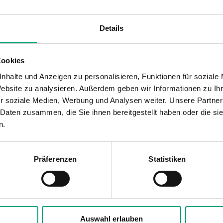
Temperguss, verzinkt
Details
DZR Messing CW511L
Cookies
2-Wege
nhalte und Anzeigen zu personalisieren, Funktionen für soziale
Website zu analysieren. Außerdem geben wir Informationen zu I
r soziale Medien, Werbung und Analysen weiter. Unsere Partner
 Daten zusammen, die Sie ihnen bereitgestellt haben oder die s
ge-Regelventil, DN15-40, Kvs 0,25-25, Messi
n.
zung, Kühlung, Lüftung, Fan-Coil
Präferenzen
Statistiken
16
-Außengewinde gemäß according to ISO 228/1
Auswahl erlauben