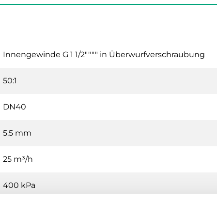
Innengewinde G 1 1/2"""" in Überwurfverschraubung
50:1
DN40
5.5 mm
25 m³/h
400 kPa
2…110 °C