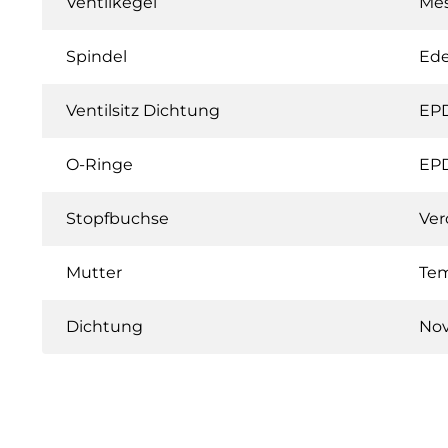
Ventilkegel
Me
Spindel
Ede
Ventilsitz Dichtung
EP
O-Ringe
EP
Stopfbuchse
Ver
Mutter
Tem
Dichtung
Nov