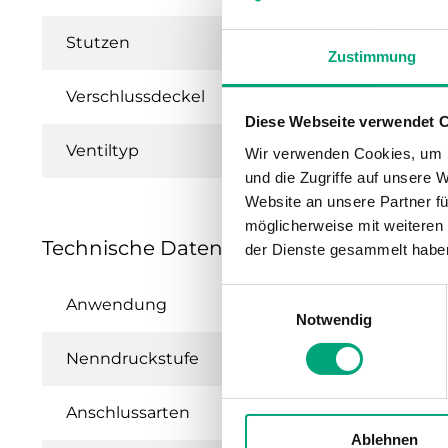
Stutzen
Zustimmung
Verschlussdeckel
Diese Webseite verwendet 
Ventiltyp
Wir verwenden Cookies, um I
und die Zugriffe auf unsere 
Website an unsere Partner fü
möglicherweise mit weiteren
Technische Daten für ZMD – 2- und 3-We
der Dienste gesammelt habe
Einwilligungsauswahl
Anwendung
Hei
Notwendig
Nenndruckstufe
PN
Anschlussarten
BSP
Ablehnen