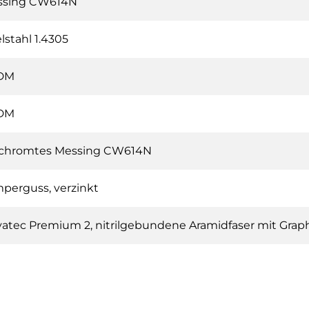
ssing CW614N
lstahl 1.4305
DM
DM
chromtes Messing CW614N
perguss, verzinkt
atec Premium 2, nitrilgebundene Aramidfaser mit Graph