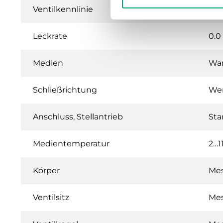
Ventilkennlinie
Lin
Leckrate
0.0 
Medien
War
Schließrichtung
Wen
Anschluss, Stellantrieb
Sta
Medientemperatur
2…1
Körper
Me
Ventilsitz
Me