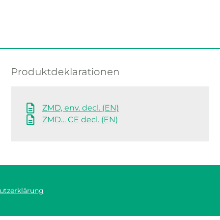
Produktdeklarationen
ZMD, env. decl. (EN)
ZMD… CE decl. (EN)
utzerklärung