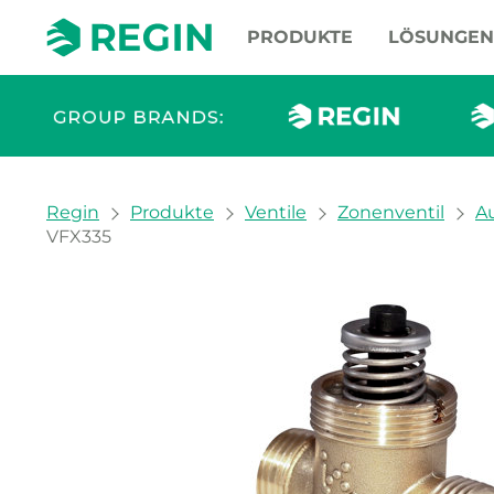
PRODUKTE
LÖSUNGEN
You are here:
Regin
Produkte
Ventile
Zonenventil
A
VFX335