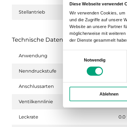
Diese Webseite verwendet 
Stellantrieb
Wir verwenden Cookies, um I
und die Zugriffe auf unsere 
Website an unsere Partner fü
möglicherweise mit weiteren
Technische Daten für VFX – 2-/3-Wege/B
der Dienste gesammelt habe
Einwilligungsauswahl
Anwendung
Küh
Notwendig
Nenndruckstufe
PN1
Anschlussarten
BSP
Ablehnen
Ventilkennlinie
Lin
Leckrate
0.0 