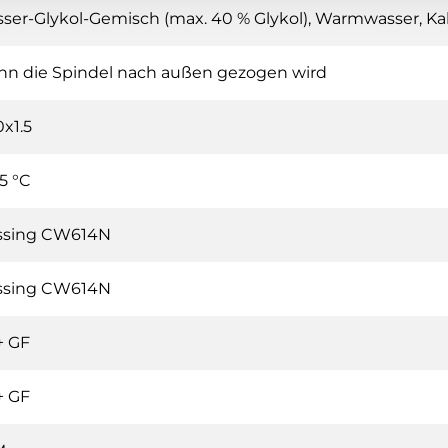
ser-Glykol-Gemisch (max. 40 % Glykol), Warmwasser, Ka
n die Spindel nach außen gezogen wird
x1.5
5 °C
ssing CW614N
ssing CW614N
+ GF
+ GF