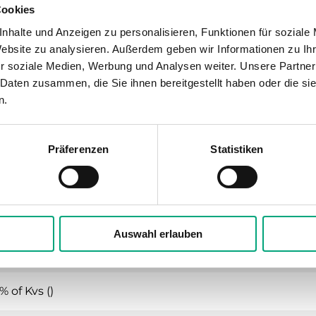
Cookies
SE1T / SE1M
nhalte und Anzeigen zu personalisieren, Funktionen für soziale
Website zu analysieren. Außerdem geben wir Informationen zu I
r soziale Medien, Werbung und Analysen weiter. Unsere Partner
 Daten zusammen, die Sie ihnen bereitgestellt haben oder die s
ypass Zonenventil, DN15-20, Kvs 0,25-6, Mess
n.
lung, Heizung, Fan-Coil
Präferenzen
Statistiken
6
-Außengewinde gemäß according to ISO 228/1
Auswahl erlauben
ear
% of Kvs ()