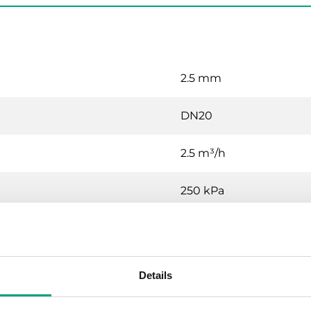
2.5 mm
DN20
2.5 m³/h
250 kPa
G 3/4" (ISO 228-1) M
2…95 °C
Details
3-Wege