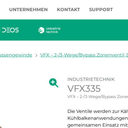
UNTERNEHMEN
KONTAKT
SUPPORT
ussengewinde
VFX – 2-/3-Wege/Bypass Zonenventil, 
INDUSTRIETECHNIK
Zeige große Version des Bildes.
VFX335
Zeige große Vers
VFX – 2-/3-Wege/Bypass Zonen
Die Ventile werden zur Kä
Kühlbalkenanwendungen ei
gemeinsamen Einsatz mit 