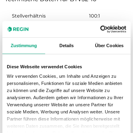
Stellverhältnis
100:1
Hub
20 mm
Zustimmung
Details
Über Cookies
Nennweite
DN32
Kvs
10 m³/h
Diese Webseite verwendet Cookies
Wir verwenden Cookies, um Inhalte und Anzeigen zu
Max. Differenzdruck
1600 kPa
personalisieren, Funktionen für soziale Medien anbieten
zu können und die Zugriffe auf unsere Website zu
Anschluss
G1 1/4"
analysieren. Außerdem geben wir Informationen zu Ihrer
Verwendung unserer Website an unsere Partner für
soziale Medien, Werbung und Analysen weiter. Unsere
Medientemperatur
-5…140 °C
Partner führen diese Informationen möglicherweise mit
weiteren Daten zusammen, die Sie ihnen bereitgestellt
Ventiltyp
2-Wege
haben oder die sie im Rahmen Ihrer Nutzung der Dienste