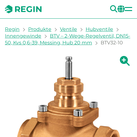
SUC
CH
You are here:
Regin
Produkte
Ventile
Hubventile
Innengewinde
BTV – 2-Wege-Regelventil, DN15-
50, Kvs 0,6-39, Messing, Hub 20 mm
BTV32-10
Zeige g
Ze