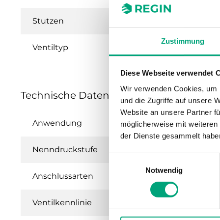
Stutzen
Zustimmung
Ventiltyp
Diese Webseite verwendet 
Wir verwenden Cookies, um I
Technische Daten für ETVS – 2-Wege-Reg
und die Zugriffe auf unsere 
Website an unsere Partner fü
Anwendung
Heizu
möglicherweise mit weiteren
der Dienste gesammelt habe
Nenndruckstufe
PN16
Einwilligungsauswahl
Notwendig
Anschlussarten
BSP-A
Ventilkennlinie
Gleic