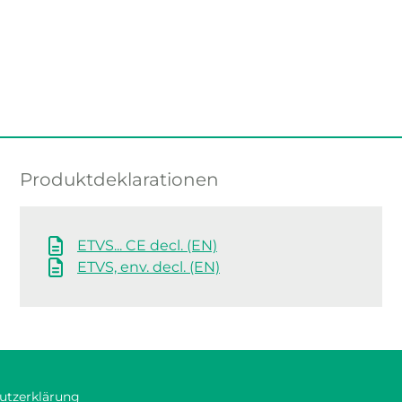
Produktdeklarationen
ETVS... CE decl. (EN)
ETVS, env. decl. (EN)
utzerklärung