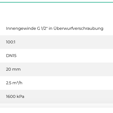
Innengewinde G 1/2" in Überwurfverschraubung
100:1
DN15
20 mm
2.5 m³/h
1600 kPa
-5…150 °C