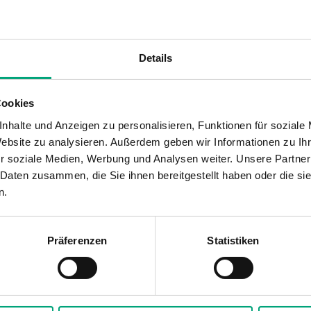
DZR Messing CW511L
Details
2-Wege
Cookies
nhalte und Anzeigen zu personalisieren, Funktionen für soziale
elventil, DN15-50, Kvs 0,25-40, Rotguss, Hu
Website zu analysieren. Außerdem geben wir Informationen zu I
r soziale Medien, Werbung und Analysen weiter. Unsere Partner
ng, Kühlung, Lüftung, Fernwärme, Fernkälte
 Daten zusammen, die Sie ihnen bereitgestellt haben oder die s
n.
Präferenzen
Statistiken
ußengewinde gemäß according to ISO 228/1
hprozentig