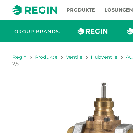
PRODUKTE
LÖSUNGEN
You are here:
Regin
Produkte
Ventile
Hubventile
Au
2,5