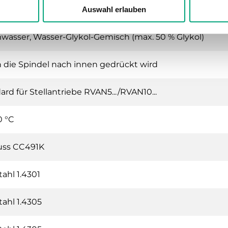
 of Kvs (PTFE-Dichtung, mit 25 % Kohlenstoff gefüllt, kein
Auswahl erlauben
asser, Wasser-Glykol-Gemisch (max. 50 % Glykol)
die Spindel nach innen gedrückt wird
ard für Stellantriebe RVAN5.../RVAN10...
0 °C
uss CC491K
tahl 1.4301
tahl 1.4305