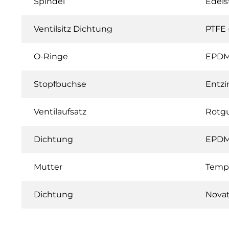
Spindel
Edels
Ventilsitz Dichtung
PTFE 
O-Ringe
EPD
Stopfbuchse
Entzi
Ventilaufsatz
Rotg
Dichtung
EPD
Mutter
Tempe
Dichtung
Novat