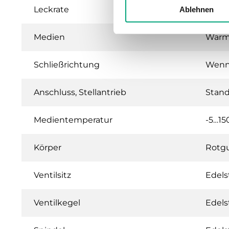
Leckrate
0.0 %
Ablehnen
Medien
Warmw
Schließrichtung
Wenn 
Anschluss, Stellantrieb
Stand
Medientemperatur
-5…15
Körper
Rotg
Ventilsitz
Edels
Ventilkegel
Edels