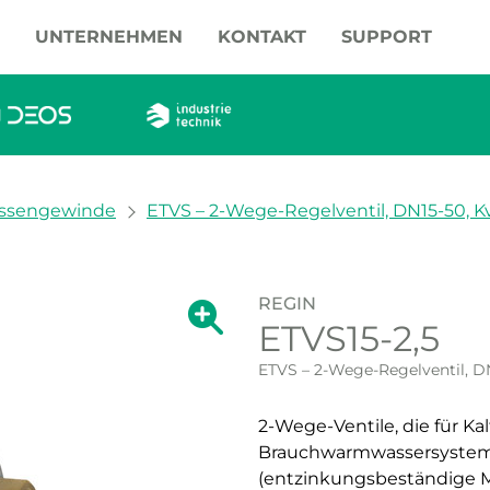
UNTERNEHMEN
KONTAKT
SUPPORT
ssengewinde
ETVS – 2-Wege-Regelventil, DN15-50, K
REGIN
Zeige große Version des Bildes.
ETVS15-2,5
Zeige große Vers
ETVS – 2-Wege-Regelventil, D
2-Wege-Ventile, die für K
Brauchwarmwassersystem
(entzinkungsbeständige M