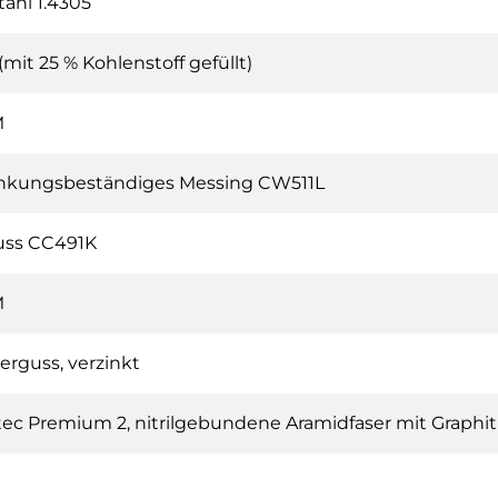
tahl 1.4305
(mit 25 % Kohlenstoff gefüllt)
M
nkungsbeständiges Messing CW511L
uss CC491K
M
rguss, verzinkt
ec Premium 2, nitrilgebundene Aramidfaser mit Graphit