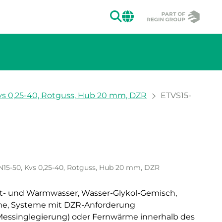
SUCHEN
CHANGE MAR
vs 0,25-40, Rotguss, Hub 20 mm, DZR
ETVS15-
ion des Bildes.
N15-50, Kvs 0,25-40, Rotguss, Hub 20 mm, DZR
alt- und Warmwasser, Wasser-Glykol-Gemisch,
e, Systeme mit DZR-Anforderung
essinglegierung) oder Fernwärme innerhalb des