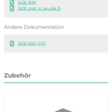
SL1E (EN)
SL1E_inst_it_en_de_fr
Andere Dokumentation
SL1E DoC (CE)
Zubehör