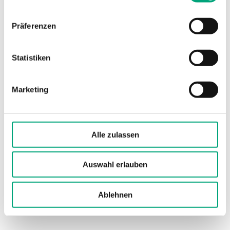
Gewicht, inkl.
0.63 kg
Verpackung
Präferenzen
Medien
Luft oder nicht
Statistiken
aggressive
Gase
Marketing
Material, Abdeckung
Polycarbonat
(PC)
Alle zulassen
Material, Sockel
ABS
Auswahl erlauben
Material, Paddel
Paddel aus
Edelstahl AISI
301
Ablehnen