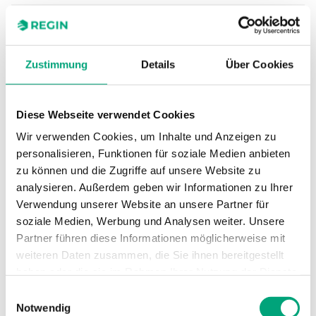
Schaltleistung
15 (8) A, 24...250
Vac
Zustimmung
Details
Über Cookies
Geräteklasse
Klasse I
Schutzart
IP65
Diese Webseite verwendet Cookies
Wir verwenden Cookies, um Inhalte und Anzeigen zu
Umgebungsfeuchte
10…90 % RH
personalisieren, Funktionen für soziale Medien anbieten
(nicht kondensierend)
zu können und die Zugriffe auf unsere Website zu
analysieren. Außerdem geben wir Informationen zu Ihrer
Verwendung unserer Website an unsere Partner für
Umgebungstemperatur
-40…85 °C
soziale Medien, Werbung und Analysen weiter. Unsere
Partner führen diese Informationen möglicherweise mit
Montage
Kanal
weiteren Daten zusammen, die Sie ihnen bereitgestellt
haben oder die sie im Rahmen Ihrer Nutzung der Dienste
Abmessungen, außen
265x140x100
gesammelt haben.
Einwilligungsauswahl
(B x H x T)
mm
Notwendig