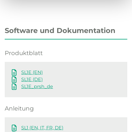
Software und Dokumentation
Produktblatt
SL1E (EN)
SL1E (DE)
SL1E_prsh_de
Anleitung
SL1 (EN, IT, FR, DE)