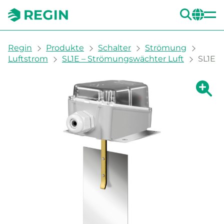
SUC
CH
You are here:
Regin
Produkte
Schalter
Strömung
Luftstrom
SL1E – Strömungswächter Luft
SL1E
Zeige g
Ze