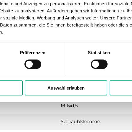
nhalte und Anzeigen zu personalisieren, Funktionen für soziale
0…90 % RH
Website zu analysieren. Außerdem geben wir Informationen zu I
r soziale Medien, Werbung und Analysen weiter. Unsere Partner
 Daten zusammen, die Sie ihnen bereitgestellt haben oder die s
0…50 °C
n.
-40…50 °C
Präferenzen
Statistiken
Wand
89x129x58 mm
Auswahl erlauben
0.39 kg
M16x1,5
Schraubklemme