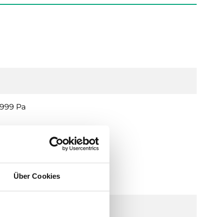
999 Pa
d Display
Über Cookies
 21...27 V DC), 5.0 VA