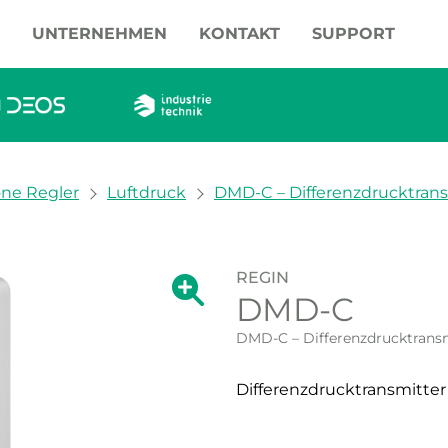
UNTERNEHMEN
KONTAKT
SUPPORT
one Regler
Luftdruck
DMD-C – Differenzdrucktrans
REGIN
Zeige große Version des Bildes.
DMD-C
Zeige große Vers
DMD-C – Differenzdrucktransm
Differenzdrucktransmitter