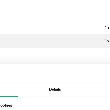
Ja
Ja
0…
drucktransmitter mit integriertem Regler un
Details
24VAC/DC (21...27 V AC 50/60Hz /
IP54
Cookies