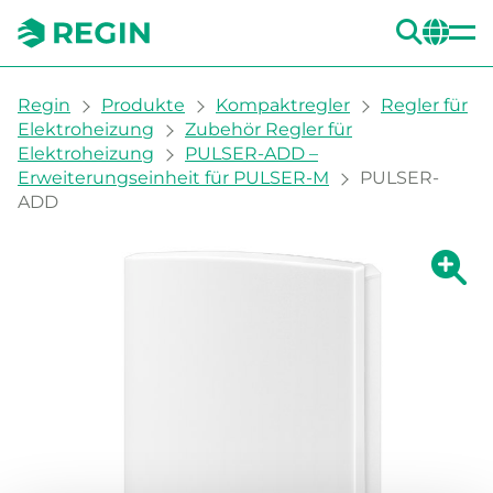
SUC
CH
You are here:
Regin
Produkte
Kompaktregler
Regler für
Elektroheizung
Zubehör Regler für
Elektroheizung
PULSER-ADD –
Erweiterungseinheit für PULSER-M
PULSER-
ADD
Zeige g
Ze