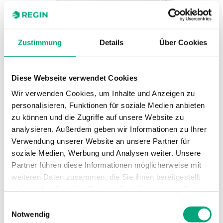
Zustimmung
Details
Über Cookies
Diese Webseite verwendet Cookies
Wir verwenden Cookies, um Inhalte und Anzeigen zu
personalisieren, Funktionen für soziale Medien anbieten
REGIN
zu können und die Zugriffe auf unsere Website zu
PULSER-ADD
analysieren. Außerdem geben wir Informationen zu Ihrer
PULSER-ADD – Erweiterungseinheit für PULSER-M
Verwendung unserer Website an unsere Partner für
soziale Medien, Werbung und Analysen weiter. Unsere
Erweiterungseinheit
Partner führen diese Informationen möglicherweise mit
weiteren Daten zusammen, die Sie ihnen bereitgestellt
haben oder die sie im Rahmen Ihrer Nutzung der Dienste
gesammelt haben.
Einwilligungsauswahl
SOFTWARE UND DOKUMENTATION
Notwendig