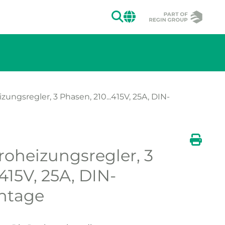
SUCHEN
CHANGE MAR
zungsregler, 3 Phasen, 210...415V, 25A, DIN-
roheizungsregler, 3
ion des Bildes.
Druck
.415V, 25A, DIN-
ntage