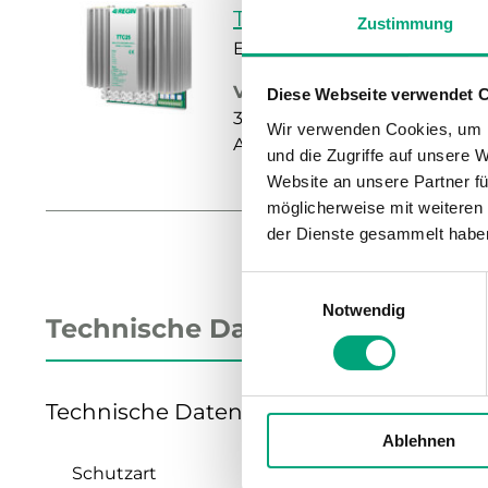
TTC25
Zustimmung
Elektroheizungsregler mit 
Versorgungsspannung
Diese Webseite verwendet 
3-phase, (210...255 V AC/380...
Wir verwenden Cookies, um I
Automatic adaptation
und die Zugriffe auf unsere 
Website an unsere Partner fü
möglicherweise mit weiteren
der Dienste gesammelt habe
Einwilligungsauswahl
Notwendig
Technische Daten
Technische Daten für TTC25 – Elektrohei
Ablehnen
Schutzart