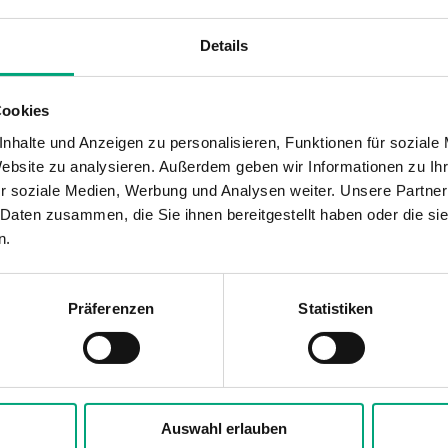
Details
Cookies
400 V AC, 2 Phasen
nhalte und Anzeigen zu personalisieren, Funktionen für soziale
Website zu analysieren. Außerdem geben wir Informationen zu I
r soziale Medien, Werbung und Analysen weiter. Unsere Partner
lektroheizungsregler ext. Eingangssignal 0
 Daten zusammen, die Sie ihnen bereitgestellt haben oder die s
n.
230 V AC bzw. 400 V AC ± 10 %, 50/60 Hz, 16 A, 
Präferenzen
Statistiken
IP20
0…30°C
-40...+50°C
Auswahl erlauben