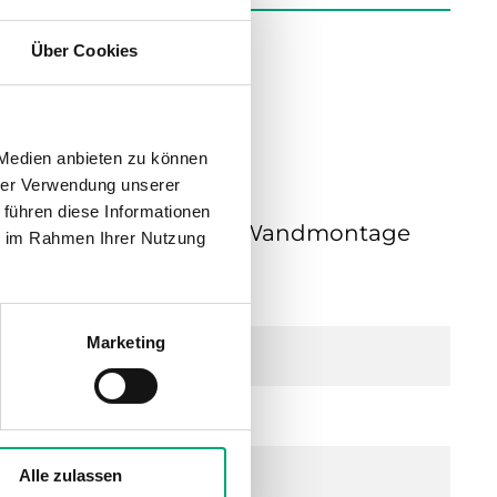
Über Cookies
 Medien anbieten zu können
hrer Verwendung unserer
 führen diese Informationen
-10V, 230V oder 400V AC, Wandmontage
ie im Rahmen Ihrer Nutzung
1 oder 2 Phasen
Marketing
Alle zulassen