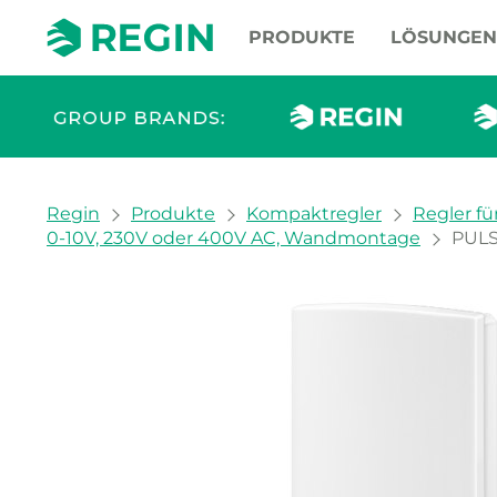
PRODUKTE
LÖSUNGEN
You are here:
Regin
Produkte
Kompaktregler
Regler fü
0-10V, 230V oder 400V AC, Wandmontage
PUL