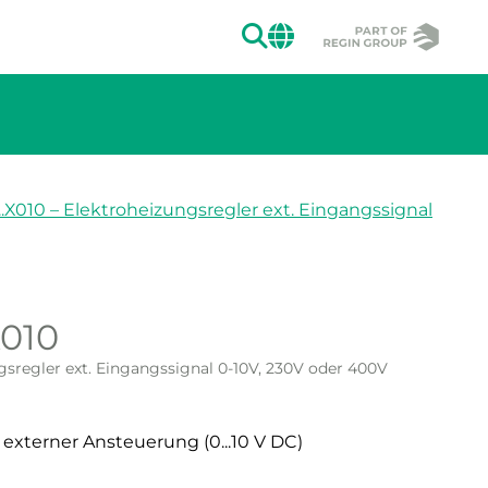
SUCHEN
CHANGE MAR
.X010 – Elektroheizungsregler ext. Eingangssignal
010
ion des Bildes.
gsregler ext. Eingangssignal 0-10V, 230V oder 400V
 externer Ansteuerung (0...10 V DC)