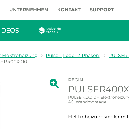
UNTERNEHMEN
KONTAKT
SUPPORT
r Elektroheizung
Pulser (1 oder 2-Phasen)
PULSER..
SER400X010
REGIN
Zeige große Version des Bildes.
PULSER400X
Zeige große Vers
PULSER...X010 – Elektroheizun
AC, Wandmontage
Elektroheizungsregler mit