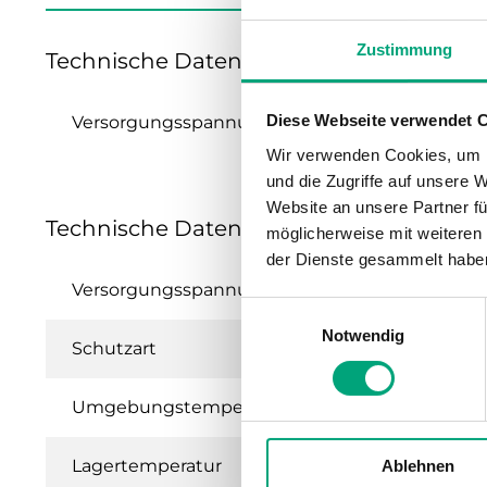
Zustimmung
Technische Daten für PULSER400X010
Diese Webseite verwendet 
Versorgungsspannung
Wir verwenden Cookies, um I
und die Zugriffe auf unsere 
Website an unsere Partner fü
Technische Daten für PULSER...X010 – E
möglicherweise mit weiteren
der Dienste gesammelt habe
Versorgungsspannung
Einwilligungsauswahl
Notwendig
Schutzart
Umgebungstemperatur
Lagertemperatur
Ablehnen