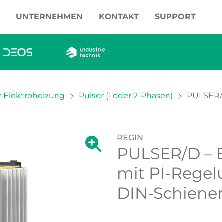
UNTERNEHMEN
KONTAKT
SUPPORT
r Elektroheizung
Pulser (1 oder 2-Phasen)
PULSER/D
REGIN
Zeige große Version des Bildes.
PULSER/D – E
Zeige große Vers
mit PI-Regelu
DIN-Schien