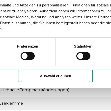
nhalte und Anzeigen zu personalisieren, Funktionen für soziale
°C
Website zu analysieren. Außerdem geben wir Informationen zu I
r soziale Medien, Werbung und Analysen weiter. Unsere Partner
+50°C
 Daten zusammen, die Sie ihnen bereitgestellt haben oder die s
n.
90 % RH, nicht kondensierend
Präferenzen
Statistiken
bei Höchstlast
Auswahl erlauben
(schnelle Temperaturänderungen), 2 K (langsame Temp
, (schnelle Temperaturänderungen)
useklemme