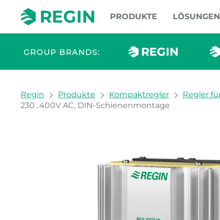
PRODUKTE
LÖSUNGEN
You are here:
Regin
Produkte
Kompaktregler
Regler fü
230...400V AC, DIN-Schienenmontage