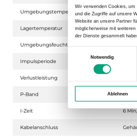
Wir verwenden Cookies, um I
Umgebungstemperatur
0…40
und die Zugriffe auf unsere 
Website an unsere Partner fü
Lagertemperatur
-40…
möglicherweise mit weiteren
der Dienste gesammelt habe
Umgebungsfeuchte
Max. 
Einwilligungsauswahl
Notwendig
Impulsperiode
60 s
Verlustleistung
20 W 
Ablehnen
P-Band
20 K 
I-Zeit
6 Min
Kabelanschluss
Gehä