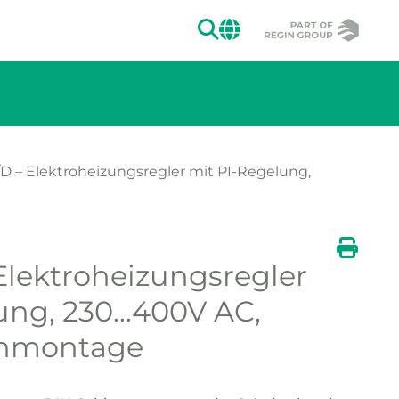
SUCHEN
CHANGE MAR
 – Elektroheizungsregler mit PI-Regelung,
lektroheizungsregler
ion des Bildes.
Druck
ng, 230...400V AC,
enmontage