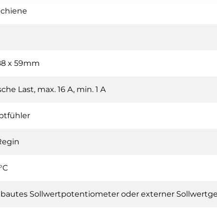
Schiene
 88 x 59mm
he Last, max. 16 A, min. 1 A
ptfühler
Regin
 °C
bautes Sollwertpotentiometer oder externer Sollwertg