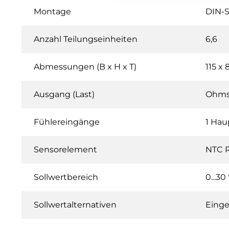
Montage
DIN-
Anzahl Teilungseinheiten
6,6
Abmessungen (B x H x T)
115 x
Ausgang (Last)
Ohmsc
Fühlereingänge
1 Hau
Sensorelement
NTC 
Sollwertbereich
0...30
Sollwertalternativen
Einge