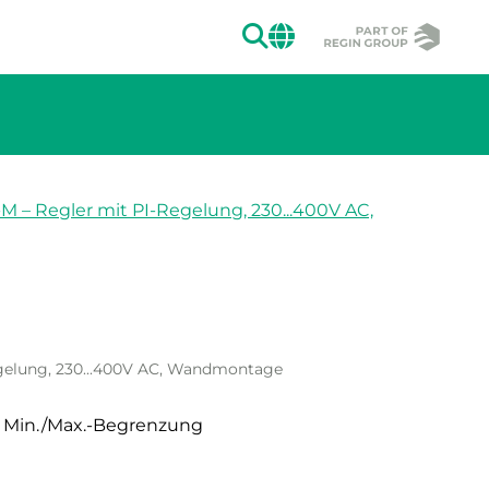
SUCHEN
CHANGE MAR
 – Regler mit PI-Regelung, 230...400V AC,
ion des Bildes.
gelung, 230...400V AC, Wandmontage
t Min./Max.-Begrenzung