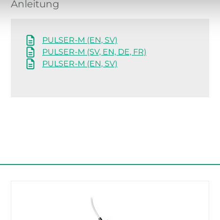
Anleitung
PULSER-M (EN, SV)
PULSER-M (SV, EN, DE, FR)
PULSER-M (EN, SV)