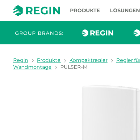
PRODUKTE
LÖSUNGEN
You are here:
Regin
Produkte
Kompaktregler
Regler fü
Wandmontage
PULSER-M