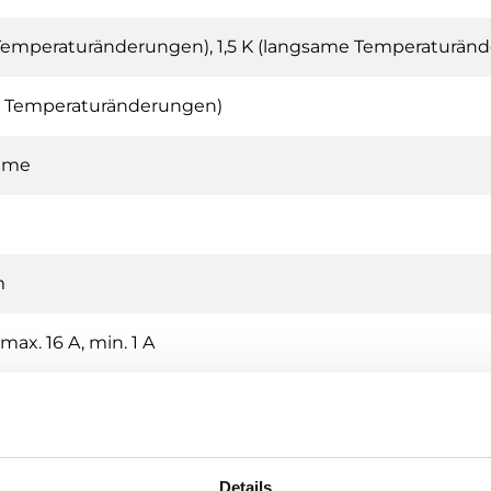
 Temperaturänderungen), 1,5 K (langsame Temperaturän
le Temperaturänderungen)
mme
m
ax. 16 A, min. 1 A
fühler und externer Temperaturbegrenzungsfühler
Details