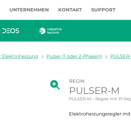
UNTERNEHMEN
KONTAKT
SUPPORT
r Elektroheizung
Pulser (1 oder 2-Phasen)
PULSER-M
REGIN
Zeige große Version des Bildes.
PULSER-M
Zeige große Vers
PULSER-M – Regler mit PI-Re
Elektroheizungsregler mi