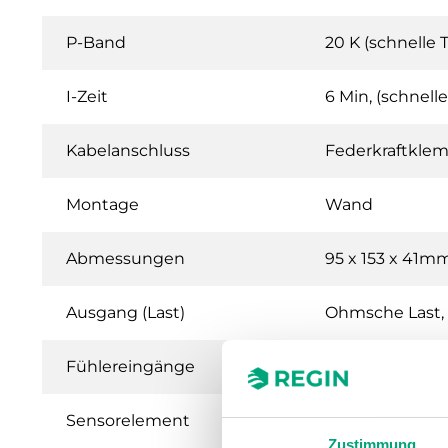
P-Band
20 K (schnelle
I-Zeit
6 Min, (schnel
Kabelanschluss
Federkraftkle
Montage
Wand
Abmessungen
95 x 153 x 41m
Ausgang (Last)
Ohmsche Last, m
Fühlereingänge
Externer Haupt
Sensorelement
NTC Regin
Zustimmung