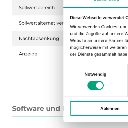
Sollwertbereich
0...30 °C
Diese Webseite verwendet 
Sollwertalternativen
Eingebautes So
Wir verwenden Cookies, um I
und die Zugriffe auf unsere 
Nachtabsenkung
0...10 K
Website an unsere Partner fü
möglicherweise mit weiteren
Anzeige
Rote LED, die 
der Dienste gesammelt habe
Einwilligungsauswahl
Notwendig
Software und Dokumentation
Ablehnen