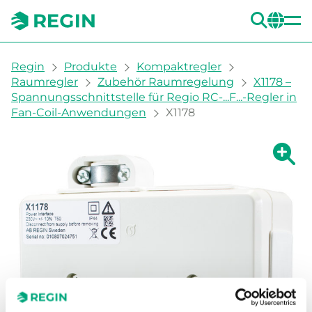
SUC
CH
You are here:
Regin
Produkte
Kompaktregler
Raumregler
Zubehör Raumregelung
X1178 –
Spannungsschnittstelle für Regio RC-...F...-Regler in
Fan-Coil-Anwendungen
X1178
Zeige g
Ze