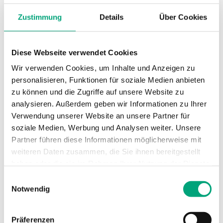
Zustimmung
Details
Über Cookies
Diese Webseite verwendet Cookies
Wir verwenden Cookies, um Inhalte und Anzeigen zu
personalisieren, Funktionen für soziale Medien anbieten
zu können und die Zugriffe auf unsere Website zu
REGIN
analysieren. Außerdem geben wir Informationen zu Ihrer
X1178
Verwendung unserer Website an unsere Partner für
X1178 – Spannungsschnittstelle für Regio RC-...F...-Regler in
soziale Medien, Werbung und Analysen weiter. Unsere
Fan-Coil-Anwendungen
Partner führen diese Informationen möglicherweise mit
weiteren Daten zusammen, die Sie ihnen bereitgestellt
Spannungsschnittstelle für RC-...F...-Regler
haben oder die sie im Rahmen Ihrer Nutzung der Dienste
gesammelt haben.
Einwilligungsauswahl
Notwendig
SOFTWARE UND DOKUMENTATION
Präferenzen