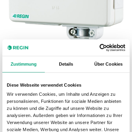
REGIN
Zustimmung
Details
Über Cookies
X1178 – Spannungsschnittstelle für
Regio RC-...F...-Regler in Fan-Coil-
Anwendungen
Diese Webseite verwendet Cookies
Wir verwenden Cookies, um Inhalte und Anzeigen zu
personalisieren, Funktionen für soziale Medien anbieten
zu können und die Zugriffe auf unsere Website zu
analysieren. Außerdem geben wir Informationen zu Ihrer
Verwendung unserer Website an unsere Partner für
SOFTWARE UND DOKUMENTATION
soziale Medien, Werbung und Analysen weiter. Unsere