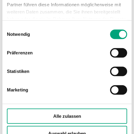
Partner führen diese Informationen möglicherweise mit
weiteren Daten zusammen, die Sie ihnen bereitgestellt
Artikel
(1 st)
haben oder die sie im Rahmen Ihrer Nutzung der Dienste
gesammelt haben.
Einwilligungsauswahl
Notwendig
Präferenzen
Statistiken
X1178
Marketing
Spannungsschnittstelle für RC-...F...-Regler
Alle zulassen
Auswahl erlauben