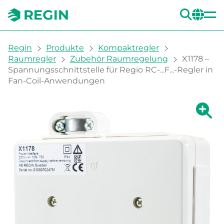
SUC
CH
You are here:
Regin
Produkte
Kompaktregler
Raumregler
Zubehör Raumregelung
X1178 –
Spannungsschnittstelle für Regio RC-...F...-Regler in
Fan-Coil-Anwendungen
Zeige g
Ze
Dru