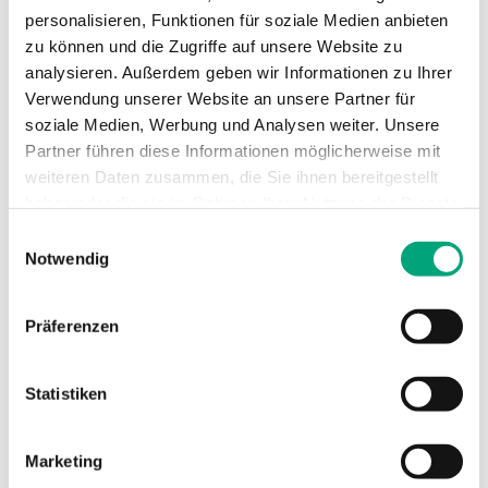
Kondensationseingänge
Digital input
personalisieren, Funktionen für soziale Medien anbieten
(CI)
for
zu können und die Zugriffe auf unsere Website zu
condensation
analysieren. Außerdem geben wir Informationen zu Ihrer
detector KG-
Verwendung unserer Website an unsere Partner für
A/1
soziale Medien, Werbung und Analysen weiter. Unsere
Partner führen diese Informationen möglicherweise mit
Universalausgänge (UO)
DO 24 V AC/1A,
weiteren Daten zusammen, die Sie ihnen bereitgestellt
AO 0...10 V/5mA
haben oder die sie im Rahmen Ihrer Nutzung der Dienste
gesammelt haben.
Einwilligungsauswahl
Genauigkeit,
±0.5 °K @
Notwendig
Temperatur 1
15...30 °C
Präferenzen
Material, Gehäuse
Polycarbonate,
PC
Statistiken
Marketing