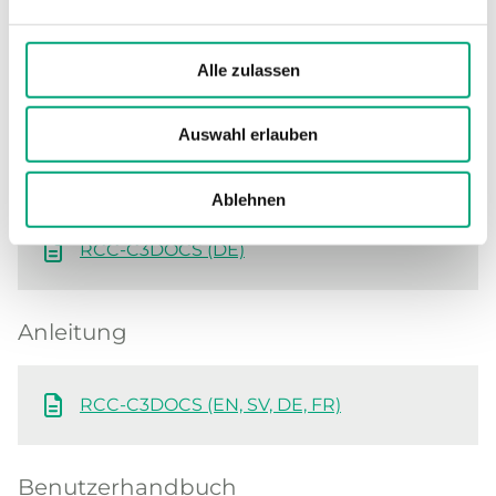
Software und Dokumentation
Alle zulassen
Auswahl erlauben
Produktblatt
Ablehnen
RCC-C3DOCS (EN)
RCC-C3DOCS (DE)
Anleitung
RCC-C3DOCS (EN, SV, DE, FR)
Benutzerhandbuch