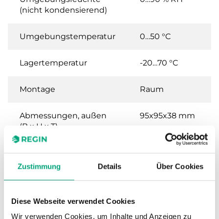
(nicht kondensierend)
Umgebungstemperatur
0…50 °C
Lagertemperatur
-20…70 °C
Montage
Raum
Abmessungen, außen
95x95x38 mm
(B x H x T)
Gewicht, inkl.
0.11 kg
Verpackung
Zustimmung
Details
Über Cookies
Analogeingänge (AI)
PT1000,
0...50°C, 0...10 V
Diese Webseite verwendet Cookies
Wir verwenden Cookies, um Inhalte und Anzeigen zu