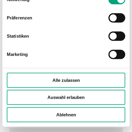
Präferenzen
Statistiken
RC-CTO
Marketing
Unterstützte Protokolle
EXOline, Modbus
AI
1
Alle zulassen
UI
1
Auswahl erlauben
DI
1
DI/CI
1
Ablehnen
UO
0