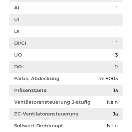
AI
1
UI
1
DI
1
DI/CI
1
UO
3
DO
0
Farbe, Abdeckung
RAL9003
Präsenztaste
Ja
Ventilatoransteuerung 3-stufig
Nein
EC-Ventilatoransteuerung
Ja
Sollwert-Drehknopf
Nein