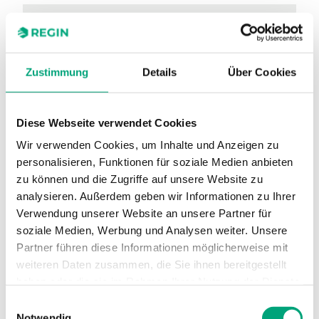
DO
5
Sensorelement, Temperatur
NTC
Zustimmung
Details
Über Cookies
Farbe, Abdeckung
RAL9003
Präsenztaste
Nein
Diese Webseite verwendet Cookies
Ventilatoransteuerung 3-stufig
Nein
Wir verwenden Cookies, um Inhalte und Anzeigen zu
EC-Ventilatoransteuerung
Nein
personalisieren, Funktionen für soziale Medien anbieten
zu können und die Zugriffe auf unsere Website zu
Sollwert-Drehknopf
Ja
analysieren. Außerdem geben wir Informationen zu Ihrer
Verwendung unserer Website an unsere Partner für
Temperatursensor
Ja
soziale Medien, Werbung und Analysen weiter. Unsere
CO2-Sensor
Nein
Partner führen diese Informationen möglicherweise mit
weiteren Daten zusammen, die Sie ihnen bereitgestellt
Display
Nein
haben oder die sie im Rahmen Ihrer Nutzung der Dienste
gesammelt haben.
Einwilligungsauswahl
Notwendig