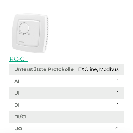
RC-CT
Unterstützte Protokolle
EXOline, Modbus
AI
1
UI
1
DI
1
DI/CI
1
UO
0