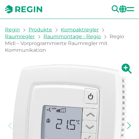
SUC
CH
You are here:
Regin
Produkte
Kompaktregler
Raumregler
Raummontage - Regio
Regio
Midi – Vorprogrammierte Raumregler mit
Kommunikation
Zeige g
Ze
Dru