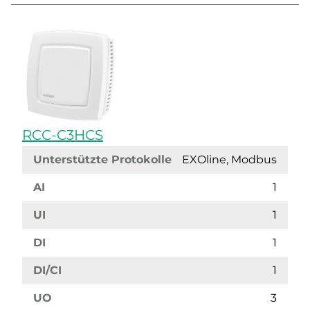
RCC-C3HCS
Unterstützte Protokolle
EXOline, Modbus
AI
1
UI
1
DI
1
DI/CI
1
UO
3