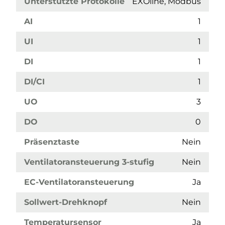
Unterstützte Protokolle
EXOline, Modbus
AI
1
UI
1
DI
1
DI/CI
1
UO
3
DO
0
Präsenztaste
Nein
Ventilatoransteuerung 3-stufig
Nein
EC-Ventilatoransteuerung
Ja
Sollwert-Drehknopf
Nein
Temperatursensor
Ja