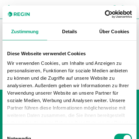
SUC
CH
You are here:
Regin
Produkte
Kompaktregler
Zustimmung
Details
Über Cookies
Heizungsregler
Zubehör Exigo
Zubehör Exigo
Diese Webseite verwendet Cookies
Wir verwenden Cookies, um Inhalte und Anzeigen zu
Filter
personalisieren, Funktionen für soziale Medien anbieten
Unsere Produkte
zu können und die Zugriffe auf unsere Website zu
analysieren. Außerdem geben wir Informationen zu Ihrer
Verwendung unserer Website an unsere Partner für
Whistleblowing
soziale Medien, Werbung und Analysen weiter. Unsere
Impressum
Partner führen diese Informationen möglicherweise mit
Cookie policy
weiteren Daten zusammen, die Sie ihnen bereitgestellt
Datenschutzerklärung
haben oder die sie im Rahmen Ihrer Nutzung der Dienste
gesammelt haben.
Einwilligungsauswahl
Notwendig