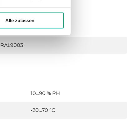
Alle zulassen
95x95x10 mm
RAL9003
10…90 % RH
-20…70 °C