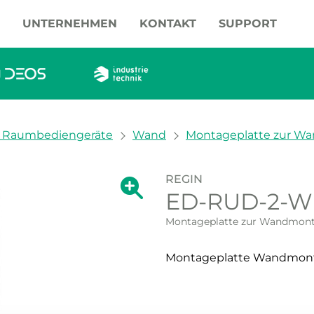
UNTERNEHMEN
KONTAKT
SUPPORT
 / Raumbediengeräte
Wand
Montageplatte zur W
REGIN
Zeige große Version des Bildes.
ED-RUD-2-
Zeige große Vers
Montageplatte zur Wandmont
Montageplatte Wandmont