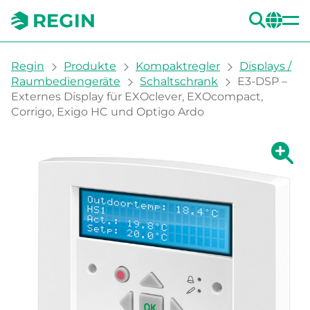
SUC
CH
You are here:
Regin
Produkte
Kompaktregler
Displays /
Raumbediengeräte
Schaltschrank
E3-DSP –
Externes Display für EXOclever, EXOcompact,
Corrigo, Exigo HC und Optigo Ardo
Zeige g
Ze
Dru