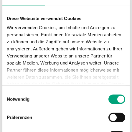
Technische Daten
Diese Webseite verwendet Cookies
Technische Daten für E3-DSP – Externes
Wir verwenden Cookies, um Inhalte und Anzeigen zu
personalisieren, Funktionen für soziale Medien anbieten
Display für EXOclever, EXOcompact,
zu können und die Zugriffe auf unsere Website zu
Corrigo, Exigo HC und Optigo Ardo
analysieren. Außerdem geben wir Informationen zu Ihrer
Verwendung unserer Website an unsere Partner für
Versorgungsspannung
24VDC
soziale Medien, Werbung und Analysen weiter. Unsere
(24...24 V DC)
Partner führen diese Informationen möglicherweise mit
weiteren Daten zusammen, die Sie ihnen bereitgestellt
Schutzart
IP30
haben oder die sie im Rahmen Ihrer Nutzung der Dienste
gesammelt haben.
Einwilligungsauswahl
Notwendig
Umgebungsfeuchte
5…95 % RH
(nicht kondensierend)
Präferenzen
Umgebungstemperatur
5…40 °C