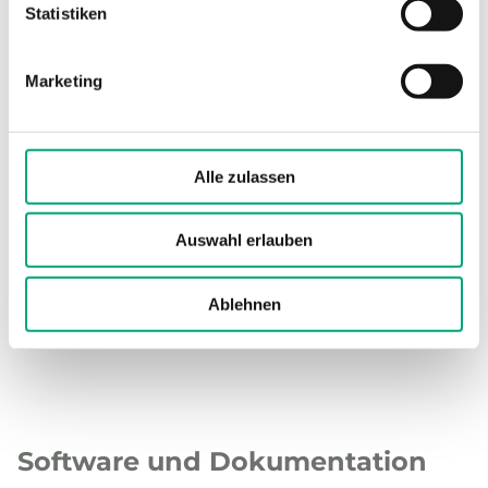
Statistiken
Montage
Wand
Abmessungen, außen
115x95x25
Marketing
(B x H x T)
mm
Material, Gehäuse
Polycarbonat,
Alle zulassen
PC
Auswahl erlauben
Farbe, Gehäuse
Signalweiß
RAL 9003
Ablehnen
Software und Dokumentation