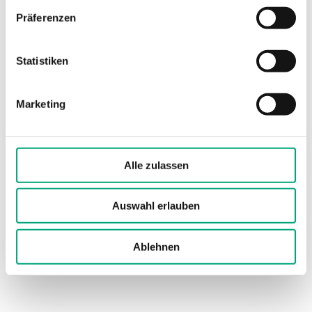
Schutzart
IP65
Präferenzen
Zeitkonstante
4 s
Statistiken
Nenndruckstufe
PN10
Marketing
Anschluss,
R 1/4 "
Schutzhülse
Alle zulassen
Material, Kabel
PVC
Auswahl erlauben
Material, Sensor
Edelstahl EU1.4301
(SUS304, SS2333)
Ablehnen