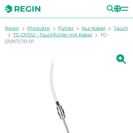
SUC
CH
You are here:
Regin
Produkte
Fühler
Nur Kabel
Tauch
TG-D1/D2 – Tauchfühler mit Kabel
TG-
D1/NTC10-01
Zeige g
Ze