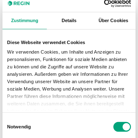
Eintauchlänge
…135
Kabellänge
1.5 m
Zustimmung
Details
Über Cookies
Durchmesser, Schutzhülse
4 mm
Diese Webseite verwendet Cookies
Wir verwenden Cookies, um Inhalte und Anzeigen zu
Messbereich, Temperatur
-30…70 °C
personalisieren, Funktionen für soziale Medien anbieten
zu können und die Zugriffe auf unsere Website zu
Sensorelement
NTC10-01
analysieren. Außerdem geben wir Informationen zu Ihrer
Verwendung unserer Website an unsere Partner für
Nennwiderstand
10 kΩ (25 °C)
soziale Medien, Werbung und Analysen weiter. Unsere
Partner führen diese Informationen möglicherweise mit
weiteren Daten zusammen, die Sie ihnen bereitgestellt
haben oder die sie im Rahmen Ihrer Nutzung der Dienste
Technische Daten für TG-D1/D2 –
gesammelt haben.
Einwilligungsauswahl
Tauchfühler mit Kabel
Notwendig